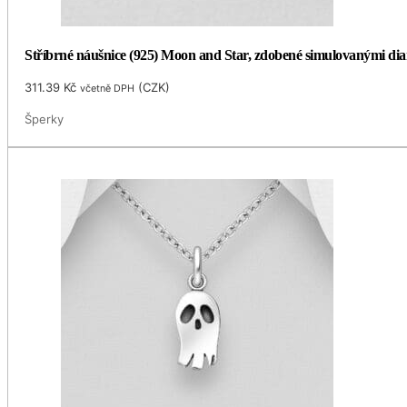
Stříbrné náušnice (925) Moon and Star, zdobené simulovanými di
311.39
Kč
(
CZK
)
včetně DPH
Šperky