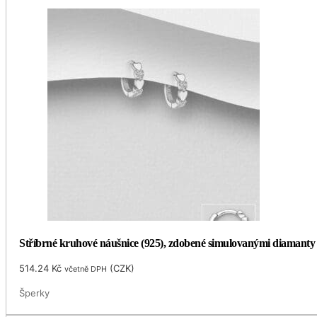
Stříbrné kruhové náušnice (925), zdobené simulovanými diamant
514.24
Kč
(
CZK
)
včetně DPH
Šperky