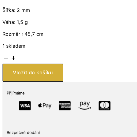
Šířka: 2 mm
Váha: 1,5 g
Rozměr : 45,7 cm
1 skladem
Stříbrný
řetízek
Mariner
Vložit do košíku
,
2
mm
Přijímáme
široký,
o
délce
45,7
cm
Bezpečné dodání
Made