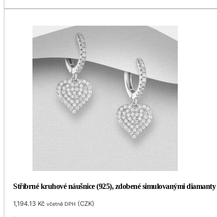
Stříbrné kruhové náušnice (925), zdobené simulovanými diamant
1,194.13
Kč
(
CZK
)
včetně DPH