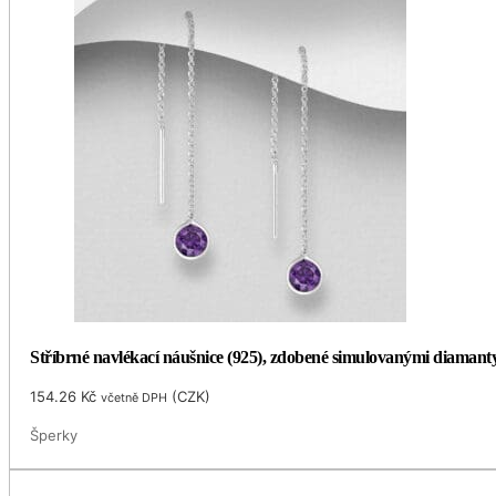
Stříbrné navlékací náušnice (925), zdobené simulovanými diamant
154.26
Kč
(
CZK
)
včetně DPH
Šperky