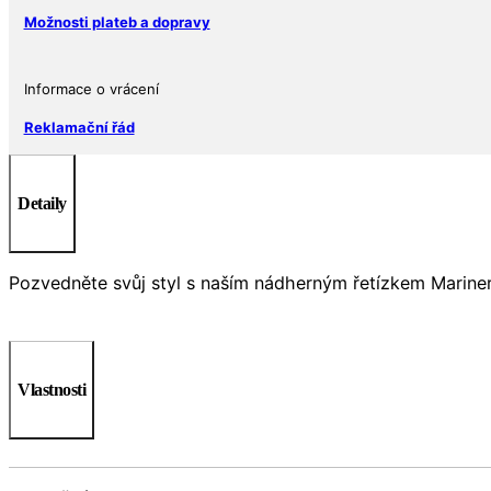
in
Možnosti plateb a dopravy
Italy
množství
Informace o vrácení
Reklamační řád
Detaily
Pozvedněte svůj styl s naším nádherným řetízkem Mariner C
Vlastnosti