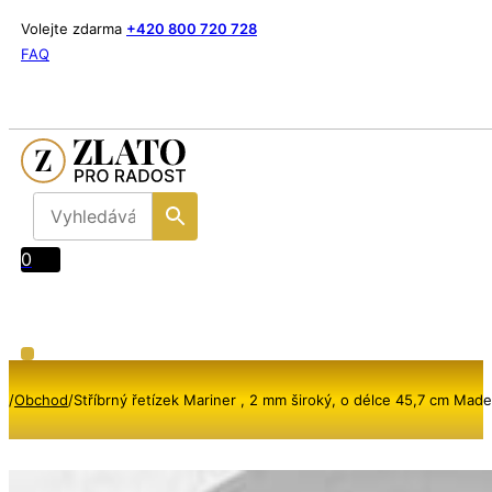
Volejte zdarma
+420 800 720 728
FAQ
0
/
Obchod
/
Stříbrný řetízek Mariner , 2 mm široký, o délce 45,7 cm Made 