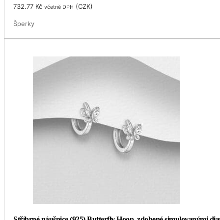
732.77
Kč
(
CZK
)
včetně DPH
Šperky
Stříbrné náušnice (925) Butterfly Hoop, zdobené simulovanými di