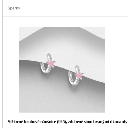
Šperky
Stříbrné kruhové náušnice (925), zdobené simulovanými diamant