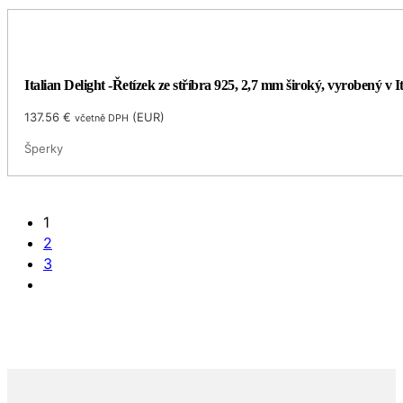
Italian Delight -Řetízek ze stříbra 925, 2,7 mm široký, vyrobený v Itá
137.56
€
(
EUR
)
včetně DPH
Šperky
1
2
3