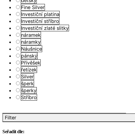
dětský
Fine Silver
Investiční platina
Investiční stříbro
Investiční zlaté slitky
náramek
náramky
Náušnice
pánský
Přívěšek
řetízek
Silver
šperk
šperky
Stříbro
Filter
Seřadit dle: