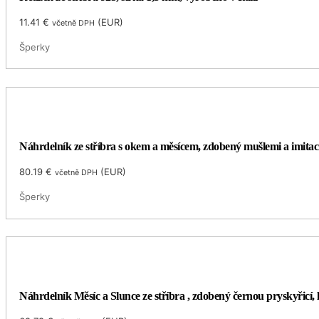
11.41
€
(
EUR
)
včetně DPH
Šperky
Náhrdelník ze stříbra s okem a měsícem, zdobený mušlemi a imita
80.19
€
(
EUR
)
včetně DPH
Šperky
Náhrdelník Měsíc a Slunce ze stříbra , zdobený černou pryskyřic