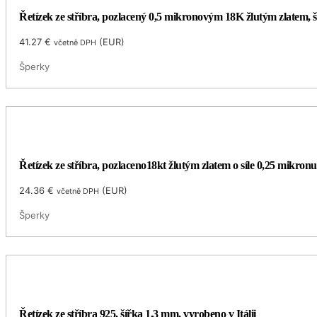
Řetízek ze stříbra, pozlacený 0,5 mikronovým 18K žlutým zlatem, 
41.27
€
(
EUR
)
včetně DPH
Šperky
Řetízek ze stříbra, pozlaceno18kt žlutým zlatem o síle 0,25 mikronu
24.36
€
(
EUR
)
včetně DPH
Šperky
Řetízek ze stříbra 925, šířka 1,3 mm, vyrobeno v Itálii