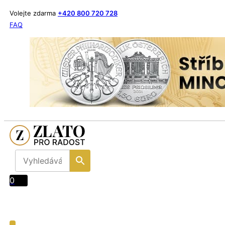
Volejte zdarma
+420 800 720 728
FAQ
0