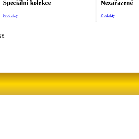
Speciálni kolekce
Nezařazené
Produkty
Produkty
ky