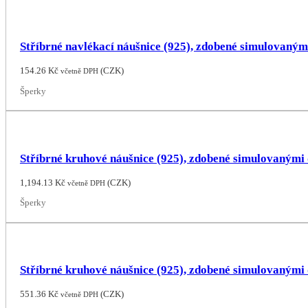
Stříbrné navlékací náušnice (925), zdobené simulovaným
154.26
Kč
(
CZK
)
včetně DPH
Šperky
Stříbrné kruhové náušnice (925), zdobené simulovaným
1,194.13
Kč
(
CZK
)
včetně DPH
Šperky
Stříbrné kruhové náušnice (925), zdobené simulovanými
551.36
Kč
(
CZK
)
včetně DPH