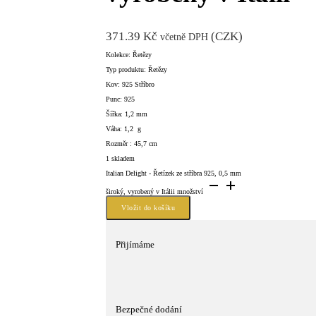
371.39
Kč
(
CZK
)
včetně DPH
Kolekce: Řetězy
Typ produktu: Řetězy
Kov: 925 Stříbro
Punc: 925
Šířka: 1,2 mm
Váha: 1,2 g
Rozměr : 45,7 cm
1 skladem
Italian Delight - Řetízek ze stříbra 925, 0,5 mm
široký, vyrobený v Itálii množství
Vložit do košíku
Přijímáme
Bezpečné dodání