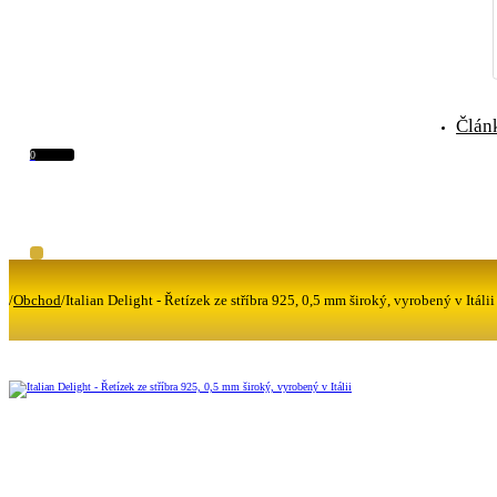
Člán
0
/
Obchod
/
Italian Delight - Řetízek ze stříbra 925, 0,5 mm široký, vyrobený v Itálii