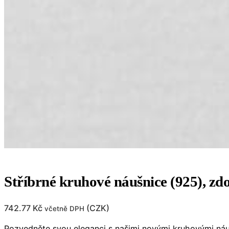
Stříbrné kruhové náušnice (925), z
742.77
Kč
(
CZK
)
včetně DPH
Pozvedněte svou eleganci s našimi novými kruhovými náuš