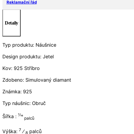
Reklamační řád
Detaily
Typ produktu: Náušnice
Design produktu: Jetel
Kov: 925 Stříbro
Zdobeno: Simulovaný diamant
Známka: 925
Typ náušnic: Obruč
7⁄16
Šířka :
palců
7
Výška:
⁄
palců
8