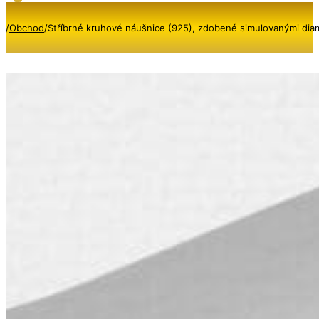
/
Obchod
/
Stříbrné kruhové náušnice (925), zdobené simulovanými dia