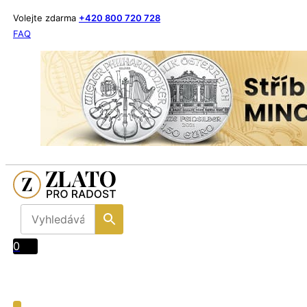
Volejte zdarma
+420 800 720 728
FAQ
0