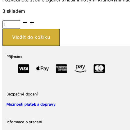
3 skladem
Stříbrné
kruhové
náušnice
Vložit do košíku
(925),
zdobené
simulovanými
Přijímáme
diamanty
množství
Bezpečné dodání
Možnosti plateb a dopravy
Informace o vrácení