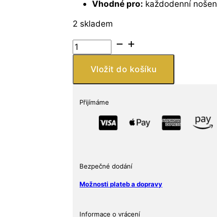
Vhodné pro:
každodenní nošení
2 skladem
Řetízek
ze
stříbra
Vložit do košíku
,
pozlacený
18kt
Přijímáme
žlutým
zlatem
o
síle
0,25
Bezpečné dodání
mikronu,
šířka
Možnosti plateb a dopravy
1
mm,
Informace o vrácení