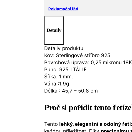
délka
45,7
Reklamační řád
-
50,8
cm
Detaily
množství
Detaily produktu
Kov: Sterlingové stříbro 925
Povrchová úprava: 0,25 mikronu 18K 
Punc: 925, ITÁLIE
Šířka: 1 mm.
Váha :1,9g
Délka : 45,7 – 50,8 cm
Proč si pořídit tento řetíz
Tento
lehký, elegantní a odolný řet
každou příležitost. Díky
preciznímu z