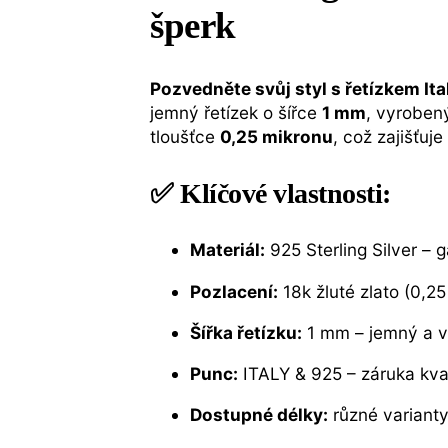
šperk
Pozvedněte svůj styl s řetízkem Ita
jemný řetízek o šířce
1 mm
, vyroben
tloušťce
0,25 mikronu
, což zajišťuj
✅ Klíčové vlastnosti:
Materiál:
925 Sterling Silver – 
Pozlacení:
18k žluté zlato (0,25
Šířka řetízku:
1 mm – jemný a v
Punc:
ITALY & 925 – záruka kval
Dostupné délky:
různé variant