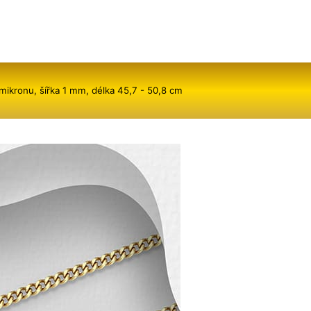
5 mikronu, šířka 1 mm, délka 45,7 - 50,8 cm