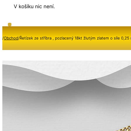
V košíku nic není.
/
Obchod
/
Řetízek ze stříbra , pozlacený 18kt žlutým zlatem o síle 0,2