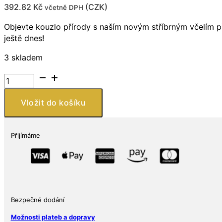
392.82
Kč
(
CZK
)
včetně DPH
Objevte kouzlo přírody s naším novým stříbrným včelím př
ještě dnes!
3 skladem
Stříbrný
925
přívěsek
Vložit do košíku
ve
tvaru
včelky
Přijímáme
množství
Bezpečné dodání
Možnosti plateb a dopravy