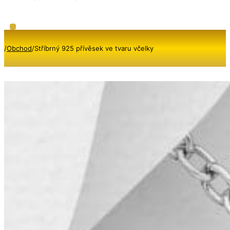
/
Obchod
/
Stříbrný 925 přívěsek ve tvaru včelky