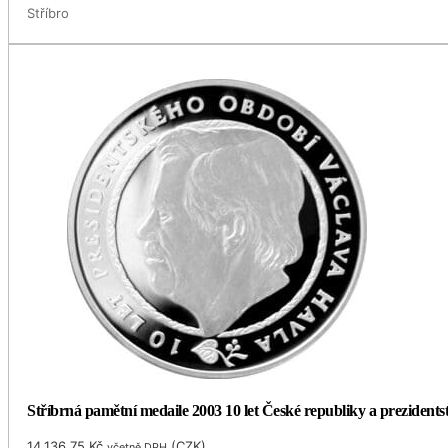
Stříbro
Stříbrná pamětní medaile 2003 10 let České republiky a prezidents
14,136.75
Kč
(
CZK
)
včetně DPH