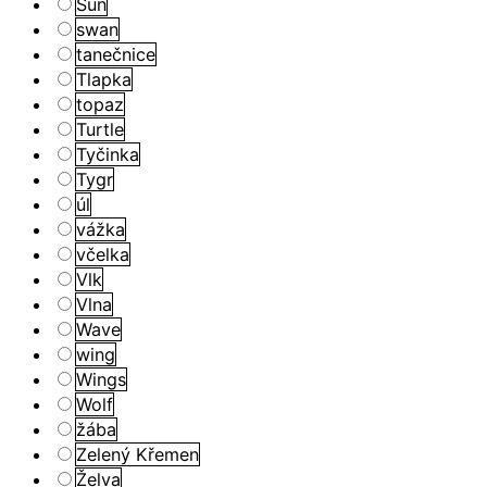
Sun
swan
tanečnice
Tlapka
topaz
Turtle
Tyčinka
Tygr
úl
vážka
včelka
Vlk
Vlna
Wave
wing
Wings
Wolf
žába
Zelený Křemen
Želva