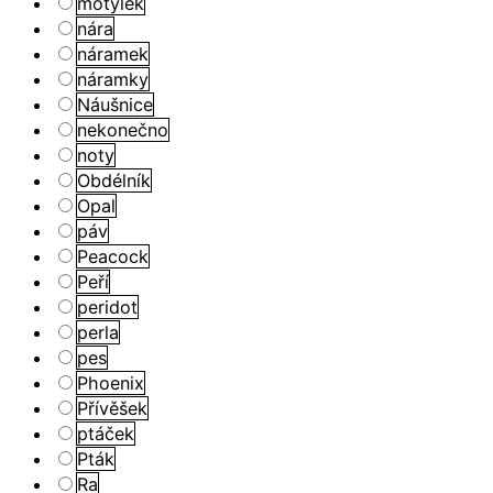
motýlek
nára
náramek
náramky
Náušnice
nekonečno
noty
Obdélník
Opal
páv
Peacock
Peří
peridot
perla
pes
Phoenix
Přívěšek
ptáček
Pták
Ra