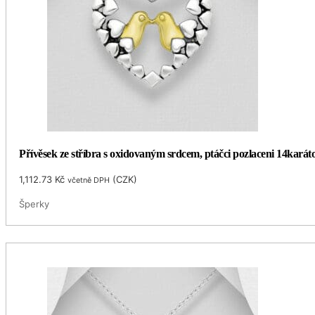
Přívěsek ze stříbra s oxidovaným srdcem, ptáčci pozlaceni 14kará
1,112.73
Kč
(
CZK
)
včetně DPH
Šperky