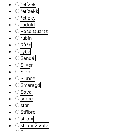
řetízek
řetízekk
řetízky
rodolit
Rose Quartz
rubín
Růže
ryba
Sandál
Silver
Slon
Slunce
Smaragd
Sova
srdce
star
Stříbro
strom
strom života