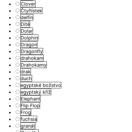
Clover
Čtyřlístek
delfín
Dítě
Dolar
Dolphin
Dragon
Dragonfly
drahokam
Drahokamy
drak
duch
egyptské božstvo
egyptský kříž
Elephant
Flip Flop
Frog
fuchsia
granát