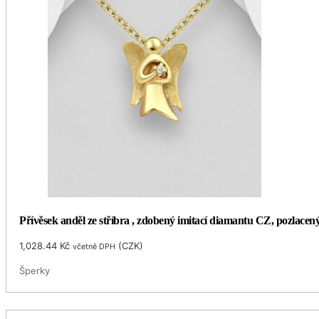
Přívěsek anděl ze stříbra , zdobený imitací diamantu CZ, pozlac
1,028.44
Kč
(
CZK
)
včetně DPH
Šperky