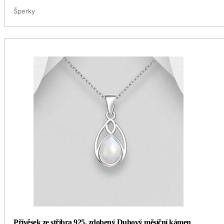
Šperky
Přívěsek ze stříbra 925, zdobený Duhový měsíční kámen