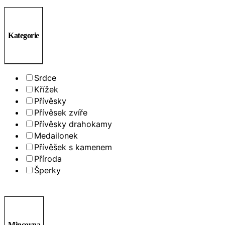
Kategorie
Srdce
Křížek
Přívěsky
Přívěsek zvíře
Přívěsky drahokamy
Medailonek
Přívěšek s kamenem
Příroda
Šperky
Mincovna