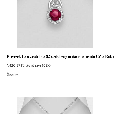
Přívěsek Halo ze stříbra 925, zdobený imitací diamantů CZ a Rub
1,426.97
Kč
(
CZK
)
včetně DPH
Šperky