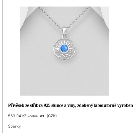
Přívěsek ze stříbra 925 slunce a vlny, zdobený laboratorně vyrob
569.94
Kč
(
CZK
)
včetně DPH
Šperky