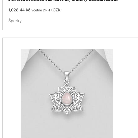
1,028.44
Kč
(
CZK
)
včetně DPH
Šperky