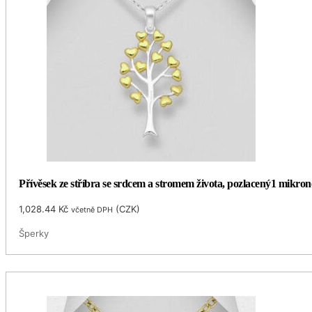
Přívěsek ze stříbra se srdcem a stromem života, pozlacený1 mikr
1,028.44
Kč
(
CZK
)
včetně DPH
Šperky