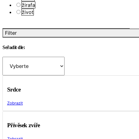
žirafa
život
Filter
Seřadit dle:
Srdce
Zobrazit
Přívěsek zvíře
Zobrazit