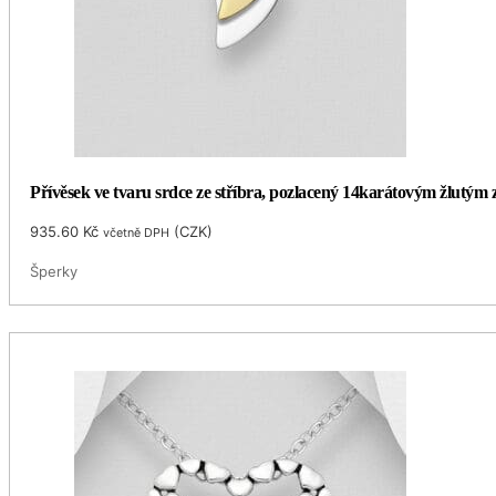
Přívěsek ve tvaru srdce ze stříbra, pozlacený 14karátovým žlutým z
935.60
Kč
(
CZK
)
včetně DPH
Šperky