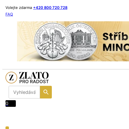
Volejte zdarma
+420 800 720 728
FAQ
0