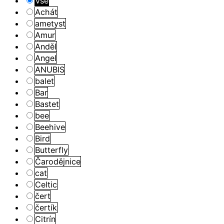
Vše
Achát
ametyst
Amur
Anděl
Angel
ANUBIS
balet
Bar
Bastet
bee
Beehive
Bird
Butterfly
Čarodějnice
cat
Celtic
čert
čertík
Citrín