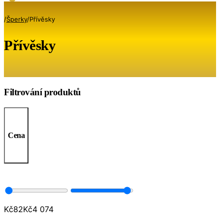
/
Šperky
/
Přívěsky
Přívěsky
Filtrování produktů
Cena
Kč
82
Kč
4 074