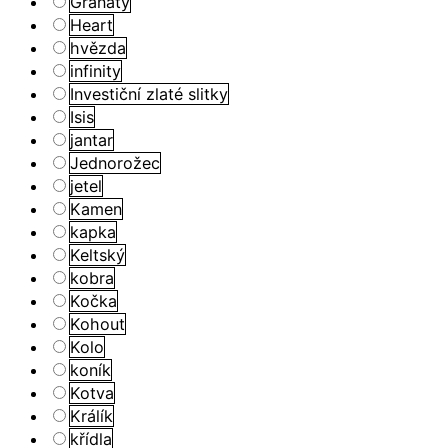
Granáty
Heart
hvězda
infinity
Investiční zlaté slitky
Isis
jantar
Jednorožec
jetel
Kamen
kapka
Keltský
kobra
Kočka
Kohout
Kolo
koník
Kotva
Králík
křídla