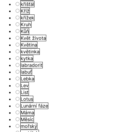
křišťál
Kříž
křížek
Kruh
Kůň
Květ života
Květina
květinka
kytka
labradorit
labuť
Lebka
Lev
List
Lotus
Lunární fáze
Máma
Měsíc
mořský