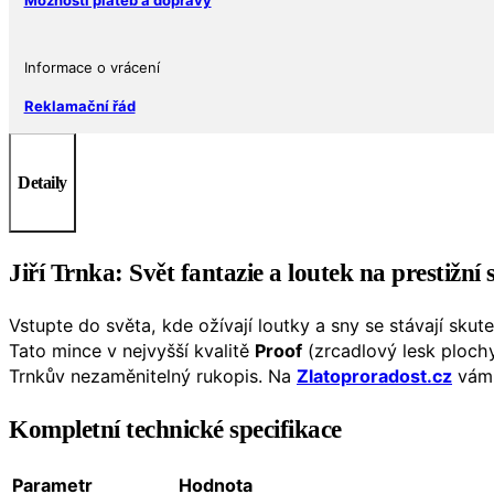
925
Josef
Oplíštil
Informace o vrácení
množství
Reklamační řád
Detaily
Jiří Trnka: Svět fantazie a loutek na prestižní
Vstupte do světa, kde ožívají loutky a sny se stávají skut
Tato mince v nejvyšší kvalitě
Proof
(zrcadlový lesk ploch
Trnkův nezaměnitelný rukopis. Na
Zlatoproradost.cz
vám 
Kompletní technické specifikace
Parametr
Hodnota