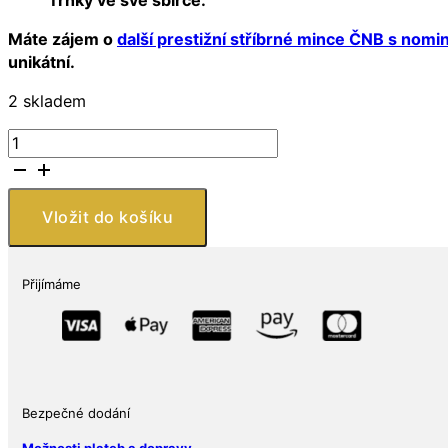
Máte zájem o
další prestižní stříbrné mince ČNB s no
unikátní.
2 skladem
ČNB
–
500
Kč
Vložit do košíku
stříbrná
mince
2012
Přijímáme
100.
výročí
narození
Jiřího
Trnky
Proof
Bezpečné dodání
Ag
Možnosti plateb a dopravy