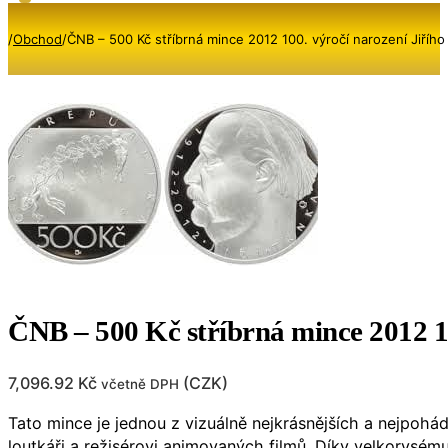
/
Obchod
/
ČNB – 500 Kč stříbrná mince 2012 100. výročí narození Jiřího
ČNB – 500 Kč stříbrná mince 2012 10
7,096.92
Kč
(
CZK
)
včetně DPH
Tato mince je jednou z vizuálně nejkrásnějších a nejpohá
loutkáři a režisérovi animovaných filmů. Díky velkorysé