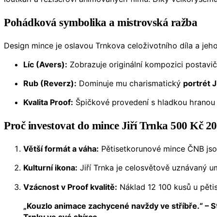
Pohádková symbolika a mistrovská ražba
Design mince je oslavou Trnkova celoživotního díla a jeh
Líc (Avers):
Zobrazuje originální kompozici postavi
Rub (Reverz):
Dominuje mu charismatický
portrét J
Kvalita Proof:
Špičkové provedení s hladkou hranou d
Proč investovat do mince Jiří Trnka 500 Kč 2
Větší formát a váha:
Pětisetkorunové mince ČNB jsou
Kulturní ikona:
Jiří Trnka je celosvětově uznávaný u
Vzácnost v Proof kvalitě:
Náklad 12 100 kusů u pěti
„Kouzlo animace zachycené navždy ve stříbře.“ – St
Trnky ve své sbírce.