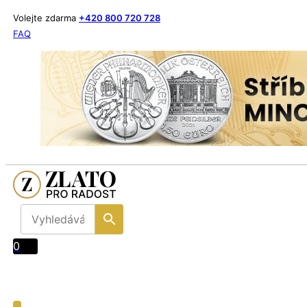
Volejte zdarma
+420 800 720 728
FAQ
0