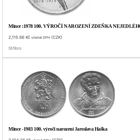
Mince :1978 100. VÝROČÍ NAROZENÍ ZDEŇKA NEJEDLÉH
2,115.66
Kč
(
CZK
)
včetně DPH
Stříbro
Mince -1983 100. výročí narození Jaroslava Haška
3,104.26
Kč
(
CZK
)