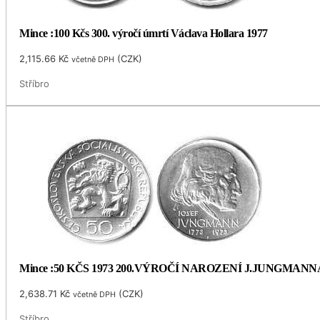
Mince :100 Kčs 300. výročí úmrtí Václava Hollara 1977
2,115.66
Kč
(
CZK
)
včetně DPH
Stříbro
Mince :50 KČS 1973 200.VÝROČÍ NAROZENÍ J.JUNGMANN
2,638.71
Kč
(
CZK
)
včetně DPH
Stříbro