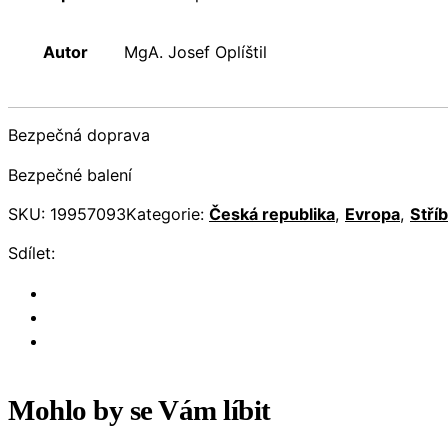
Autor
MgA. Josef Oplíštil
Bezpečná doprava
Bezpečné balení
SKU:
19957093
Kategorie:
Česká republika
,
Evropa
,
Stří
Sdílet:
Mohlo by se Vám líbit