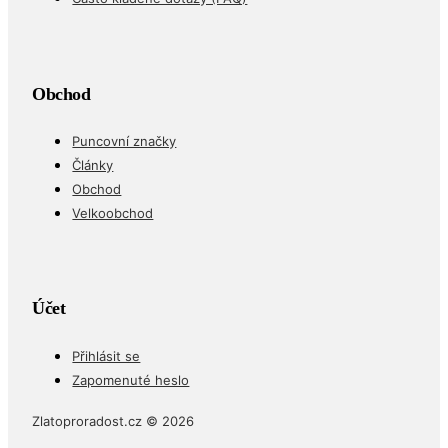
Obchod
Puncovní značky
Články
Obchod
Velkoobchod
Účet
Přihlásit se
Zapomenuté heslo
Zlatoproradost.cz © 2026
Cookies