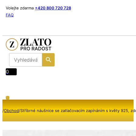
Volejte zdarma
+420 800 720 728
FAQ
0
/
Obchod
/
Stříbrné náušnice se zatlačovacím zapínáním s květy 925, z