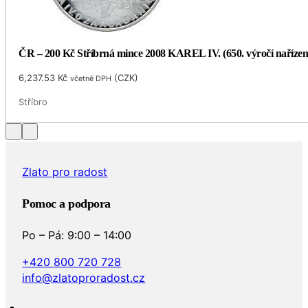
ČR – 200 Kč Stříbrná mince 2008 KAREL IV. (650. výročí naříze
6,237.53
Kč
(
CZK
)
včetně DPH
Stříbro
Zlato pro radost
Pomoc a podpora
Po – Pá: 9:00 – 14:00
+420 800 720 728
info@zlatoproradost.cz