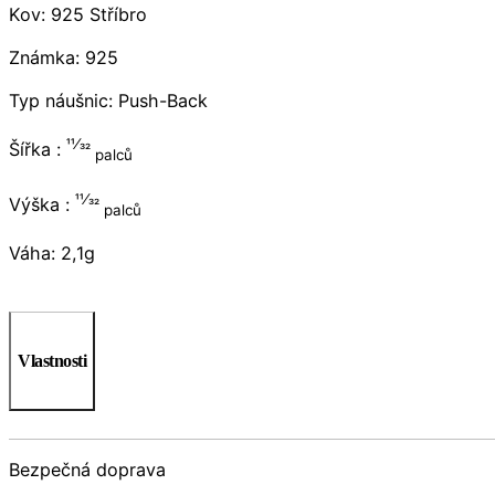
Kov: 925 Stříbro
Známka: 925
Typ náušnic: Push-Back
11⁄32
Šířka :
palců
11⁄32
Výška :
palců
Váha: 2,1g
Vlastnosti
Bezpečná doprava