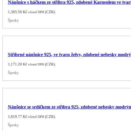
Náušnice s háčkem ze stříbra 925, zdobené Karneolem ve tva
1,385.56
Kč
(
CZK
)
včetně DPH
Šperky
Stříbrné náušnice 925, ve tvaru želvy, zdobené nebesky mod
1,171.29
Kč
(
CZK
)
včetně DPH
Šperky
Náušnice se srdíčkem ze stříbra 925, zdobené nebesky modr
1,819.77
Kč
(
CZK
)
včetně DPH
Šperky