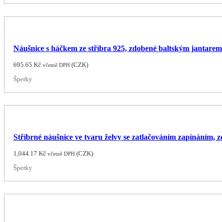
Náušnice s háčkem ze stříbra 925, zdobené baltským jantare
695.65
Kč
(
CZK
)
včetně DPH
Šperky
Stříbrné náušnice ve tvaru želvy se zatlačováním zapínáním,
1,044.17
Kč
(
CZK
)
včetně DPH
Šperky