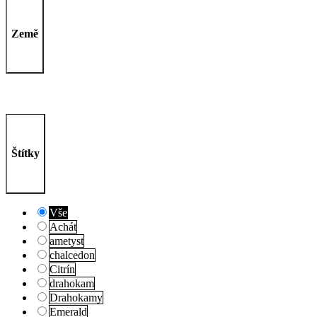
Země
Štítky
Vše
Achát
ametyst
chalcedon
Citrín
drahokam
Drahokamy
Emerald