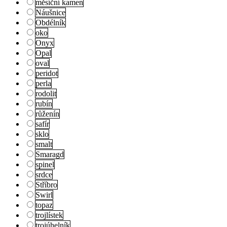
měsíční kamen
Náušnice
Obdélník
oko
Onyx
Opal
oval
peridot
perla
rodolit
rubín
růženín
safír
sklo
smalt
Smaragd
spinel
srdce
Stříbro
Swirl
topaz
trojlístek
trojúhelník