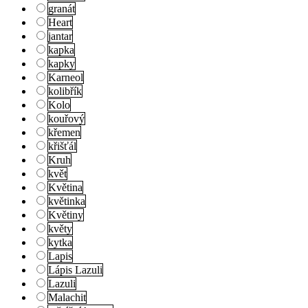
granát
Heart
jantar
kapka
kapky
Karneol
kolibřík
Kolo
kouřový
křemen
křišťál
Kruh
květ
Květina
květinka
Květiny
květy
kytka
Lapis
Lápis Lazuli
Lazuli
Malachit