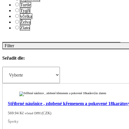
Turtle
Tygři
včelka
Želva
Zlato
Filter
Seřadit dle:
Stříbrné náušnice , zdobené křemenem a pokovené 18karátov
569.94
Kč
(
CZK
)
včetně DPH
Šperky