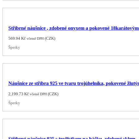
Stříbrné náušnice , zdobené onyxem a pokovené 18karátovým
569.94
Kč
(
CZK
)
včetně DPH
Šperky
Náušnice ze stříbra 925 ve tvaru trojúhelníka, pokovené žlut
2,199.73
Kč
(
CZK
)
včetně DPH
Šperky
Stříbrné náušnice 925 s trojlístkem na háčku, zdobené sklem