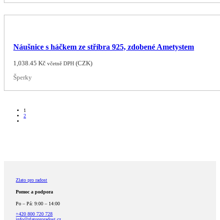
Náušnice s háčkem ze stříbra 925, zdobené Ametystem
1,038.45
Kč
(
CZK
)
včetně DPH
Šperky
1
2
Zlato pro radost
Pomoc a podpora
Po – Pá: 9:00 – 14:00
+420 800 720 728
info@zlatoproradost.cz