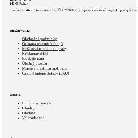
Jihlavská 74/200
140 00 Praha 4
Společnost Filius & investments SE, IČO: 29261082, je zapsána v obchodním rejstříku pod spisovou
Důležité odkazy
Obchodní podmínky
Ochrana osobních údajů
Možnosti plateb a dopravy
Reklamační řád
Prodejte nám
Úložný prostor
Mince s vlastním motivem
Často kladené dotazy (FAQ)
Obchod
Puncovní značky
Články
Obchod
Velkoobchod