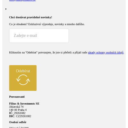
Chci dostávat pravidelné novinky!​
Co je obsahem?
Exkluzivní výprodeje, novinky a mnoho dalšího.
Kliknutím na "Odebírat" potvrzujete, že jste si přečetli a přijali naše
zásady ochrany osobních údajů
.
Odebírat
Provozovatel
Filius & Investments SE
Jihlavská 74
140 00 Praha 4
IČ
: 29261082
DIČ
: CZ29261082
Osobní odběr