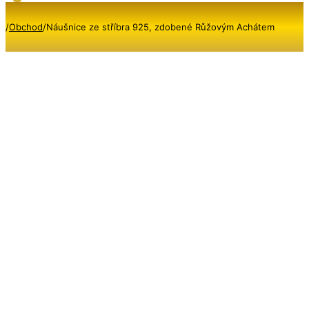
/
Obchod
/
Náušnice ze stříbra 925, zdobené Růžovým Achátem