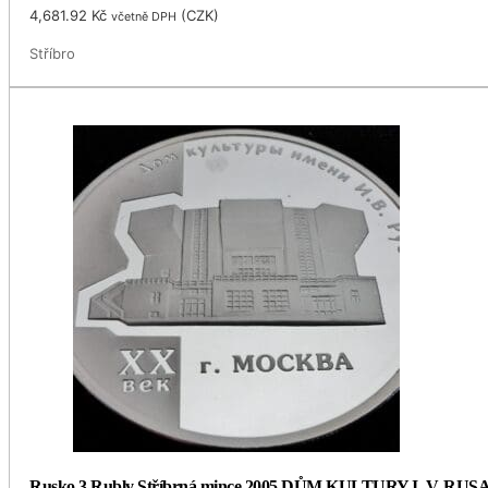
4,681.92
Kč
(
CZK
)
včetně DPH
Stříbro
Rusko 3 Rubly Stříbrná mince 2005 DŮM KULTURY I. V. RUSA