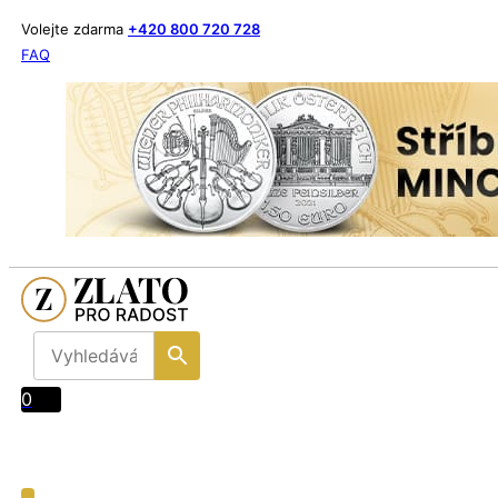
Volejte zdarma
+420 800 720 728
FAQ
0