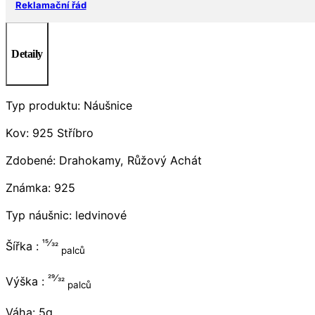
Reklamační řád
Detaily
Typ produktu: Náušnice
Kov: 925 Stříbro
Zdobené: Drahokamy, Růžový Achát
Známka: 925
Typ náušnic: ledvinové
15⁄32
Šířka :
palců
29⁄32
Výška :
palců
Váha: 5g