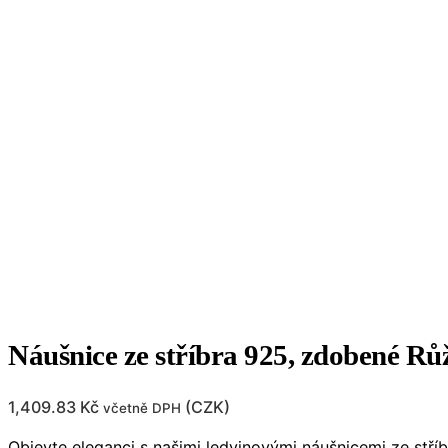
Náušnice ze stříbra 925, zdobené 
1,409.83
Kč
(
CZK
)
včetně DPH
Objevte eleganci s našimi ledvinovými náušnicemi ze stříb