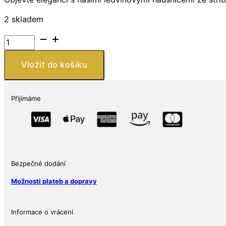
2 skladem
Náušnice
ze
stříbra
Vložit do košíku
925,
zdobené
Růžovým
Přijímáme
Achátem
množství
Bezpečné dodání
Možnosti plateb a dopravy
Informace o vrácení