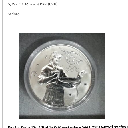
5,792.07
Kč
(
CZK
)
včetně DPH
Stříbro
Rusko Sada 12x 2 Rubly Stříbrná mince 2005 ZNAMENÍ ZVĚR