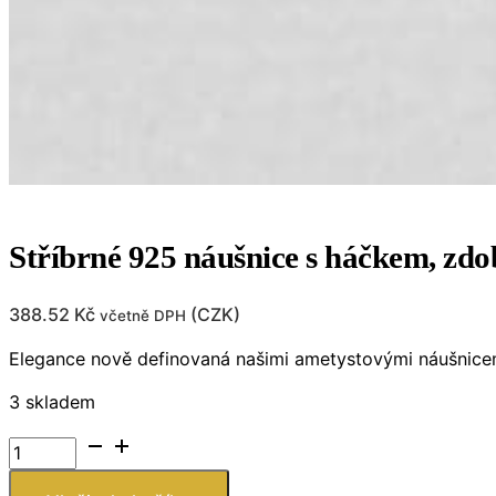
Stříbrné 925 náušnice s háčkem, zd
388.52
Kč
(
CZK
)
včetně DPH
Elegance nově definovaná našimi ametystovými náušnicemi 
3 skladem
Stříbrné
925
náušnice