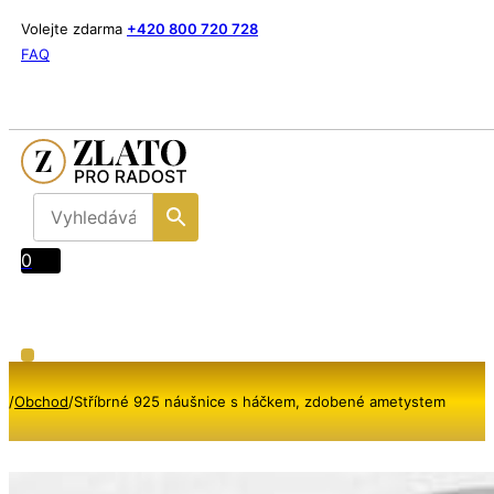
Volejte zdarma
+420 800 720 728
FAQ
0
/
Obchod
/
Stříbrné 925 náušnice s háčkem, zdobené ametystem