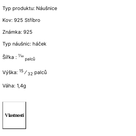
Typ produktu: Náušnice
Kov: 925 Stříbro
Známka: 925
Typ náušnic: háček
7⁄32
Šířka :
palců
15
Výška:
⁄
palců
32
Váha: 1,4g
Vlastnosti