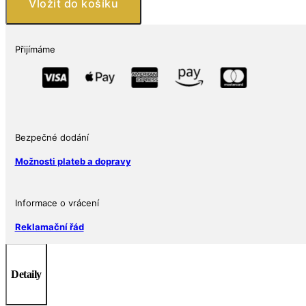
Vložit do košíku
s
háčkem,
zdobené
Přijímáme
ametystem
množství
Bezpečné dodání
Možnosti plateb a dopravy
Informace o vrácení
Reklamační řád
Detaily