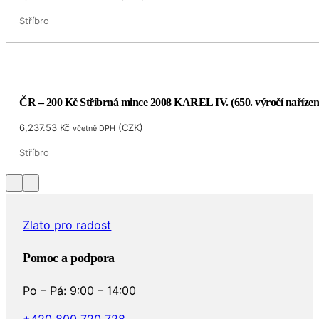
Stříbro
ČR – 200 Kč Stříbrná mince 2008 KAREL IV. (650. výročí naříze
6,237.53
Kč
(
CZK
)
včetně DPH
Stříbro
Zlato pro radost
Pomoc a podpora
Po – Pá: 9:00 – 14:00
+420 800 720 728