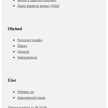
Často kladené dotazy (FAQ)
Obchod
Puncovní značky
Články
Obchod
Velkoobchod
Účet
Přihlásit se
Zapomenuté heslo
Zlatoproradost.cz © 2026