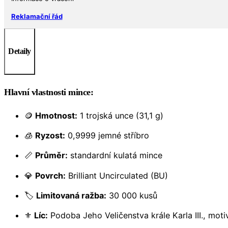
Reklamační řád
Detaily
Hlavní vlastnosti mince:
🪙
Hmotnost:
1 trojská unce (31,1 g)
🧊
Ryzost:
0,9999 jemné stříbro
📏
Průměr:
standardní kulatá mince
💎
Povrch:
Brilliant Uncirculated (BU)
🏷️
Limitovaná ražba:
30 000 kusů
⚜️
Líc:
Podoba Jeho Veličenstva krále Karla III., mo