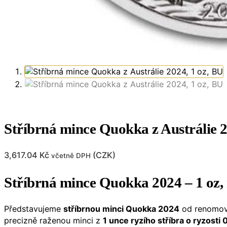
Stříbrná mince Quokka z Austrálie 2
3,617.04
Kč
(
CZK
)
včetně DPH
Stříbrná mince Quokka 2024 – 1 oz, r
Představujeme
stříbrnou minci Quokka 2024
od renomo
precizně raženou minci z
1 unce ryzího stříbra o ryzosti