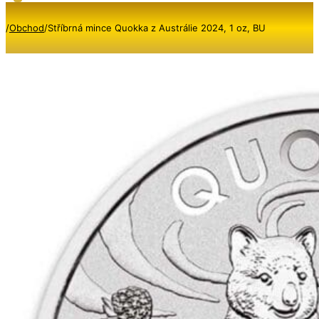
/
Obchod
/
Stříbrná mince Quokka z Austrálie 2024, 1 oz, BU