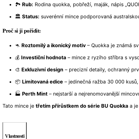
🏞️
Rub:
Rodina quokka, pobřeží, maják, nápis „QUO
🏛️
Status:
suverénní mince podporovaná australsko
Proč si ji pořídit:
🦘
Roztomilý a ikonický motiv
– Quokka je známá svý
💰
Investiční hodnota
– mince z ryzího stříbra s vys
🎨
Exkluzivní design
– precizní detaily, ochranný prv
📦
Limitovaná edice
– jedinečná ražba 30 000 kusů
🏭
Perth Mint
– nejstarší a nejrenomovanější mincovn
Tato mince je
třetím přírůstkem do série BU Quokka
a je
Vlastnosti