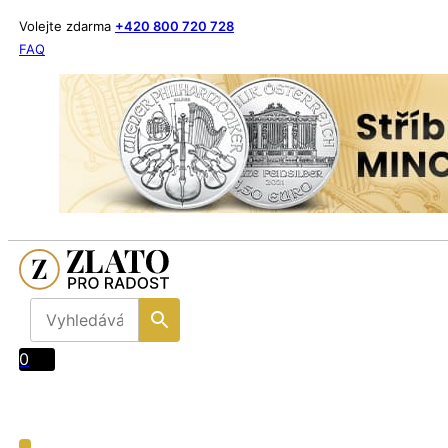
Volejte zdarma
+420 800 720 728
FAQ
0