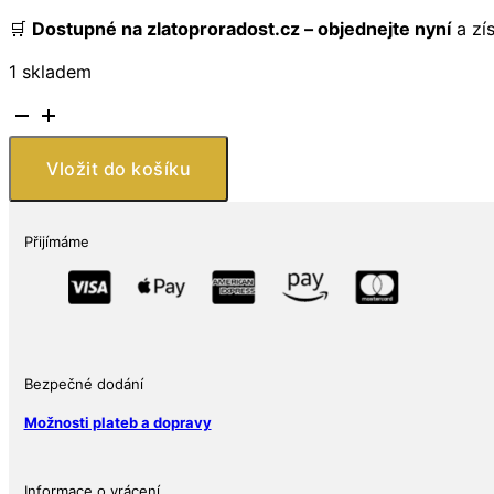
🛒
Dostupné na zlatoproradost.cz – objednejte nyní
a zís
1 skladem
Stříbrná
mince
Quokka
Vložit do košíku
z
Austrálie
2024,
Přijímáme
1
oz,
BU
množství
Bezpečné dodání
Možnosti plateb a dopravy
Informace o vrácení