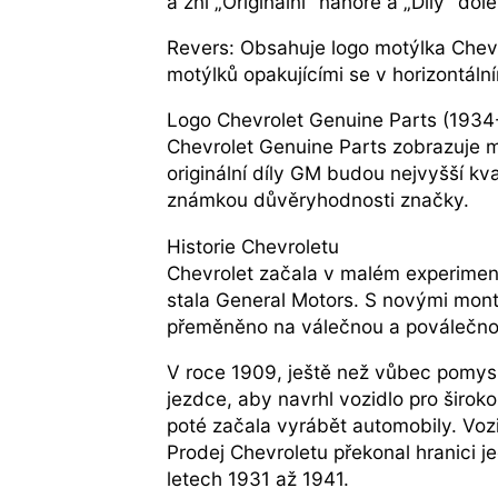
a zní „Originální“ nahoře a „Díly“ dole
Revers: Obsahuje logo motýlka Chevr
motýlků opakujícími se v horizontáln
Logo Chevrolet Genuine Parts (193
Chevrolet Genuine Parts zobrazuje m
originální díly GM budou nejvyšší kv
známkou důvěryhodnosti značky.
Historie Chevroletu
Chevrolet začala v malém experimen
stala General Motors. S novými mon
přeměněno na válečnou a poválečno
V roce 1909, ještě než vůbec pomysle
jezdce, aby navrhl vozidlo pro širo
poté začala vyrábět automobily. Vozi
Prodej Chevroletu překonal hranici j
letech 1931 až 1941.