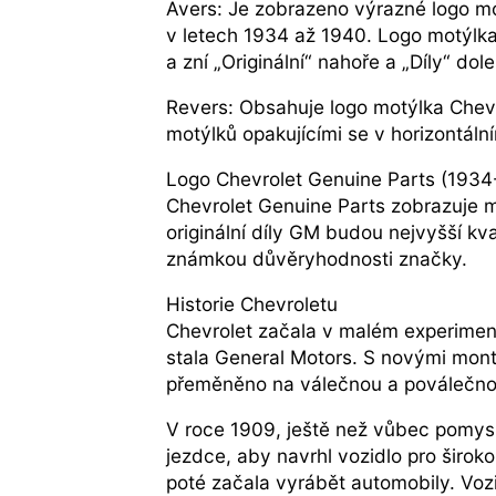
Avers: Je zobrazeno výrazné logo mo
v letech 1934 až 1940. Logo motýlka
a zní „Originální“ nahoře a „Díly“ dole
Revers: Obsahuje logo motýlka Chevr
motýlků opakujícími se v horizontáln
Logo Chevrolet Genuine Parts (193
Chevrolet Genuine Parts zobrazuje m
originální díly GM budou nejvyšší kv
známkou důvěryhodnosti značky.
Historie Chevroletu
Chevrolet začala v malém experimen
stala General Motors. S novými mon
přeměněno na válečnou a poválečno
V roce 1909, ještě než vůbec pomysle
jezdce, aby navrhl vozidlo pro širo
poté začala vyrábět automobily. Vozi