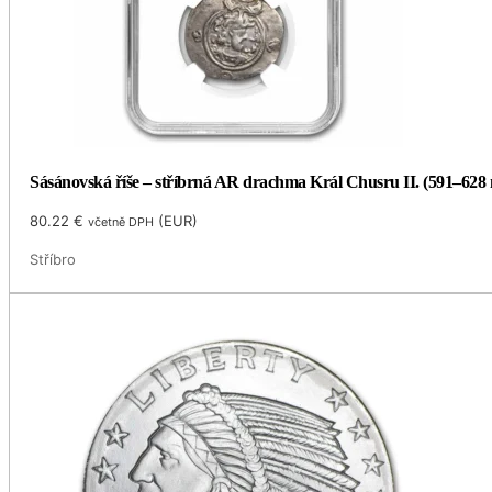
Sásánovská říše – stříbrná AR drachma Král Chusru II. (591–628 
80.22
€
(
EUR
)
včetně DPH
Stříbro