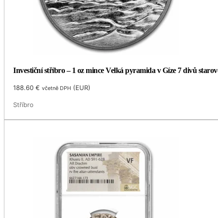
Investiční stříbro – 1 oz mince Velká pyramida v Gíze 7 divů staro
188.60
€
(
EUR
)
včetně DPH
Stříbro