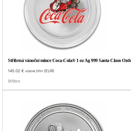
Stříbrná vánoční mince Coca-Cola® 1 oz Ag 999 Santa Claus Ozd
145.02
€
(
EUR
)
včetně DPH
Stříbro