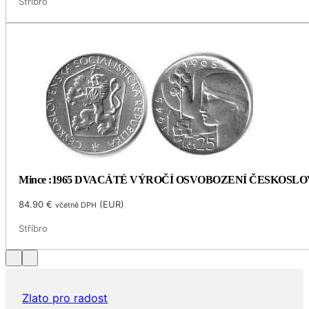
Stříbro
Mince :1965 DVACÁTÉ VÝROČÍ OSVOBOZENÍ ČESKOSL
84.90
€
(
EUR
)
včetně DPH
Stříbro
Zlato pro radost