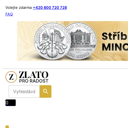
Volejte zdarma
+420 800 720 728
FAQ
0