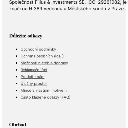
Společnost Filius & investments SE, IČO: 29261082, j
značkou H 369 vedenou u Městského soudu v Praze.
Důležité odkazy
Obchodní podmínky
Ochrana osobních údajů
Možnosti plateb a dopravy
Reklamační řád
Prodejte nám
Úložný prostor
Mince s vlastním motivem
Často kladené dotazy (FAQ)
Obchod