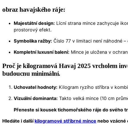
obraz havajského ráje:
Majestátní design:
Lícní strana mince zachycuje iko
prostorový efekt.
Symbolika ražby:
Číslo 77 v limitaci není náhodné – 
Kompletní luxusní balení:
Mince je uložena v ochran
Proč je kilogramová Havaj 2025 vrcholem inv
budoucnu minimální.
Uchovatel hodnoty:
Kilogram ryzího stříbra v kombin
Vizuální dominanta:
Takto velká mince (10 cm prům
Přeneste si kousek tichomořského ráje do svého tre
Hledáte i další
kilogramové stříbrné mince
nebo vzácné e