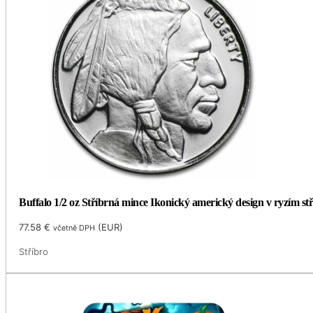
Buffalo 1/2 oz Stříbrná mince Ikonický americký design v ryzím stř
77.58
€
(
EUR
)
včetně DPH
Stříbro