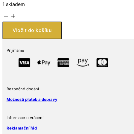
1 skladem
Stříbrná
mince
Havaj
Vložit do košíku
1
kg
Cookovy
Přijímáme
ostrovy
2025
1000g
Ag
999
Bezpečné dodání
Ultra
Rarita
Možnosti plateb a dopravy
množství
Informace o vrácení
Reklamační řád