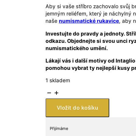
Aby si vaše stříbro zachovalo svůj b
jemným reliéfem, který je náchylný n
naše
numismatické rukavice
, aby 
Investujte do pravdy a jednoty. S
odkazu. Objednejte si svou unci ry
numismatického umění.
Lákají vás i další motivy od Intagli
pomohou vybrat ty nejlepší kusy pro
1 skladem
Stříbrná
medaile
Veritas
Vložit do košíku
Numisma
1
oz
Přijímáme