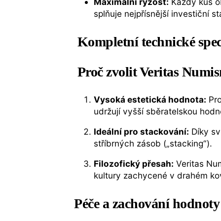
Maximální ryzost:
Každý kus 
splňuje nejpřísnější investiční s
Kompletní technické spec
Proč zvolit Veritas Numis
Vysoká estetická hodnota:
Pro
udržují vyšší sběratelskou hod
Ideální pro stackování:
Díky sv
stříbrných zásob („stacking“).
Filozofický přesah:
Veritas Numi
kultury zachycené v drahém ko
Péče a zachování hodnoty