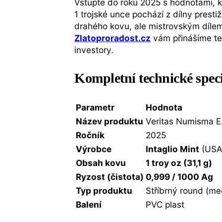
Vstupte do roku 2025 s hodnotami, kt
1 trojské unce pochází z dílny prest
drahého kovu, ale mistrovským dílem 
Zlatoproradost.cz
vám přinášíme ten
investory.
Kompletní technické spec
Parametr
Hodnota
Název produktu
Veritas Numisma E
Ročník
2025
Výrobce
Intaglio Mint
(USA
Obsah kovu
1 troy oz (31,1 g)
Ryzost (čistota)
0,999 / 1000 Ag
Typ produktu
Stříbrný round (me
Balení
PVC plast