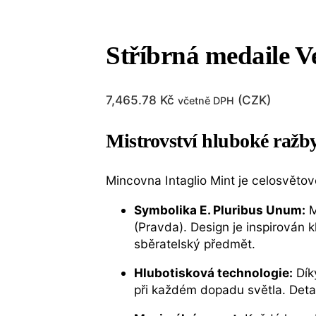
Stříbrná medaile V
7,465.78
Kč
(
CZK
)
včetně DPH
Mistrovství hluboké ražby
Mincovna Intaglio Mint je celosvětov
Symbolika E. Pluribus Unum:
M
(Pravda). Design je inspirován 
sběratelský předmět.
Hlubotisková technologie:
Dík
při každém dopadu světla. Detai