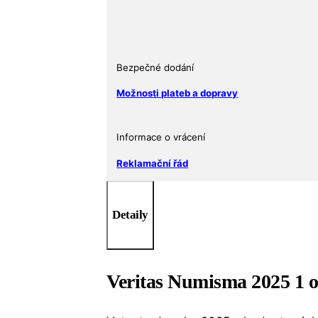
2025
Intaglio
Mint
množství
Bezpečné dodání
Možnosti plateb a dopravy
Informace o vrácení
Reklamační řád
Detaily
Veritas Numisma 2025 1 oz