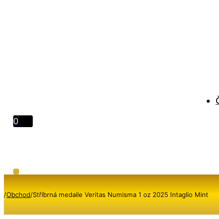
0
/
Obchod
/
Stříbrná medaile Veritas Numisma 1 oz 2025 Intaglio Mint