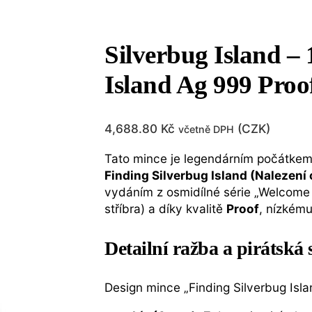
Silverbug Island – 
Island Ag 999 Proof
4,688.80
Kč
(
CZK
)
včetně DPH
Tato mince je legendárním počátkem j
Finding Silverbug Island (Nalezení
vydáním z osmidílné série „Welcome t
stříbra) a díky kvalitě
Proof
, nízkému
Detailní ražba a pirátská
Design mince „Finding Silverbug Isl