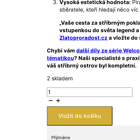
Vysoká estetická hodnota:
Pir
sběratele, kteří hledají něco víc
„Vaše cesta za stříbrným pokla
vstupenkou do světa legend a 
Zlatoproradost.cz
a vložte do 
Chybí vám
další díly ze série Welc
tématikou
? Naši specialisté s pr
váš stříbrný ostrov byl kompletní.
2 skladem
Silverbug
Island
–
1
Vložit do košíku
oz
stříbrná
mince
Přijímáme