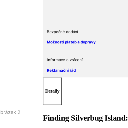
2015
Finding
Silverbug
Island
Ag
Bezpečné dodání
999
Možnosti plateb a dopravy
Proof
První
emise
Informace o vrácení
série
Reklamační řád
množství
Detaily
Finding Silverbug Island