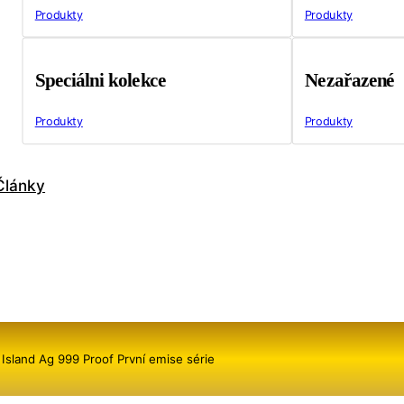
Produkty
Produkty
Speciálni kolekce
Nezařazené
Produkty
Produkty
Články
g Island Ag 999 Proof První emise série