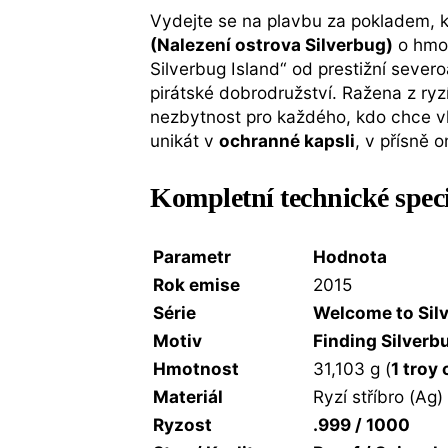
Vydejte se na plavbu za pokladem, k
(Nalezení ostrova Silverbug)
o hmo
Silverbug Island“ od prestižní sever
pirátské dobrodružství. Ražena z ryzí
nezbytnost pro každého, kdo chce vl
unikát v
ochranné kapsli
, v přísně
Kompletní technické spec
Parametr
Hodnota
Rok emise
2015
Série
Welcome to Silv
Motiv
Finding Silverb
Hmotnost
31,103 g (
1 troy 
Materiál
Ryzí stříbro (Ag)
Ryzost
.999 / 1000