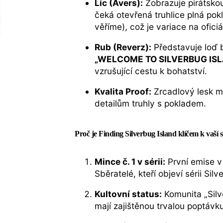
Líc (Avers):
Zobrazuje pirátskou
čeká otevřená truhlice plná pok
věříme), což je variace na ofici
Rub (Reverz):
Představuje loď 
„WELCOME TO SILVERBUG IS
vzrušující cestu k bohatství.
Kvalita Proof:
Zrcadlový lesk m
detailům truhly s pokladem.
Proč je Finding Silverbug Island klíčem k vaší 
Mince č. 1 v sérii:
První emise v 
Sběratelé, kteří objeví sérii Si
Kultovní status:
Komunita „Silv
mají zajištěnou trvalou poptávk