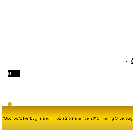
0
/
Obchod
/
Silverbug Island – 1 oz stříbrná mince 2015 Finding Silverbu