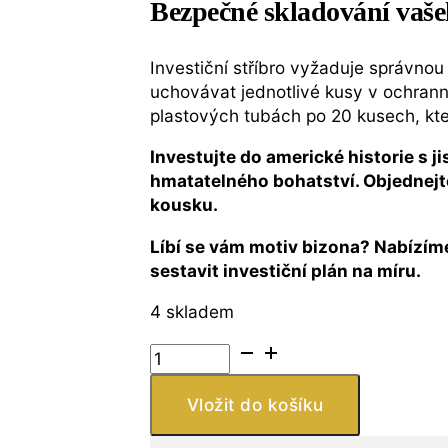
Bezpečné skladování vaše
Investiční stříbro vyžaduje správno
uchovávat jednotlivé kusy v ochran
plastových tubách po 20 kusech, kter
Investujte do americké historie s j
hmatatelného bohatství. Objednejte
kousku.
Líbí se vám motiv bizona? Nabízíme
sestavit investiční plán na míru.
4 skladem
Buffalo
1/2
oz
Vložit do košíku
Stříbrná
mince