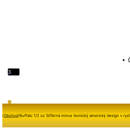
3
/
Obchod
/
Buffalo 1/2 oz Stříbrná mince Ikonický americký design v ryzí