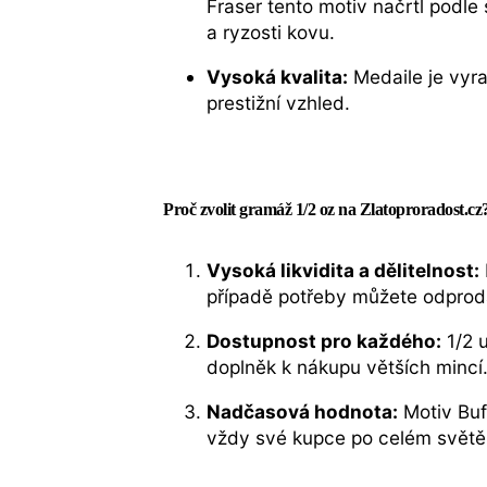
Fraser tento motiv načrtl podl
a ryzosti kovu.
Vysoká kvalita:
Medaile je vyr
prestižní vzhled.
Proč zvolit gramáž 1/2 oz na Zlatoproradost.cz
Vysoká likvidita a dělitelnost:
případě potřeby můžete odprodat 
Dostupnost pro každého:
1/2 u
doplněk k nákupu větších mincí
Nadčasová hodnota:
Motiv Buf
vždy své kupce po celém světě