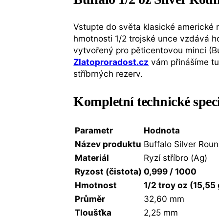
Vstupte do světa klasické americké n
hmotnosti 1/2 trojské unce vzdává 
vytvořený pro pěticentovou minci (B
Zlatoproradost.cz
vám přinášíme tut
stříbrných rezerv.
Kompletní technické spec
Parametr
Hodnota
Název produktu
Buffalo Silver Rou
Materiál
Ryzí stříbro (Ag)
Ryzost (čistota)
0,999 / 1000
Hmotnost
1/2 troy oz (15,55 
Průměr
32,60 mm
Tloušťka
2,25 mm