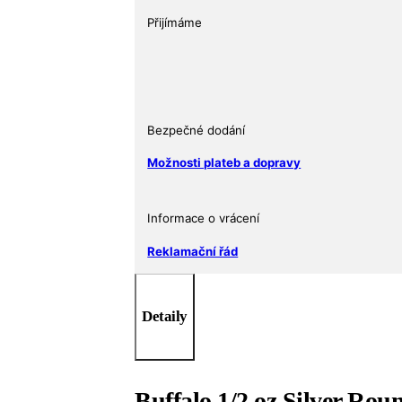
Ikonický
Přijímáme
americký
design
v
ryzím
stříbře
Bezpečné dodání
množství
Možnosti plateb a dopravy
Informace o vrácení
Reklamační řád
Detaily
Buffalo 1/2 oz Silver Rou