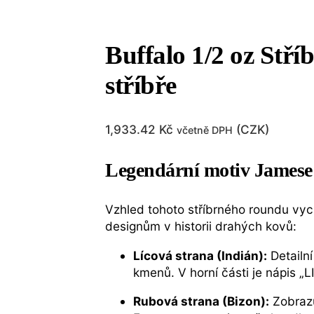
Buffalo 1/2 oz Stř
stříbře
1,933.42
Kč
(
CZK
)
včetně DPH
Legendární motiv Jamese
Vzhled tohoto stříbrného roundu vyc
designům v historii drahých kovů:
Lícová strana (Indián):
Detailní
kmenů. V horní části je nápis 
Rubová strana (Bizon):
Zobrazu