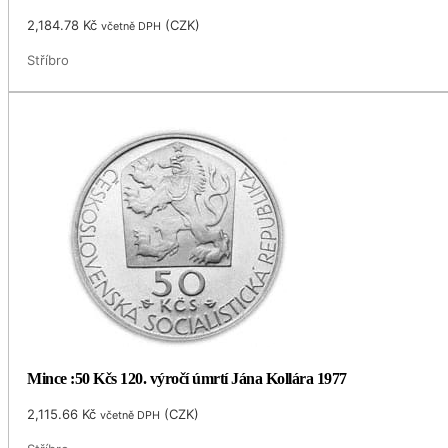
2,184.78
Kč
(
CZK
)
včetně DPH
Stříbro
Mince :50 Kčs 120. výročí úmrtí Jána Kollára 1977
2,115.66
Kč
(
CZK
)
včetně DPH