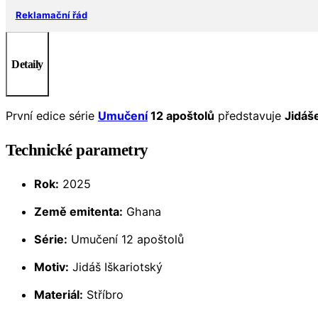
Reklamační řád
Detaily
První edice série
Umučení
12 apoštolů
představuje
Jidáš
Technické parametry
Rok:
2025
Země emitenta:
Ghana
Série:
Umučení 12 apoštolů
Motiv:
Jidáš Iškariotský
Materiál:
Stříbro