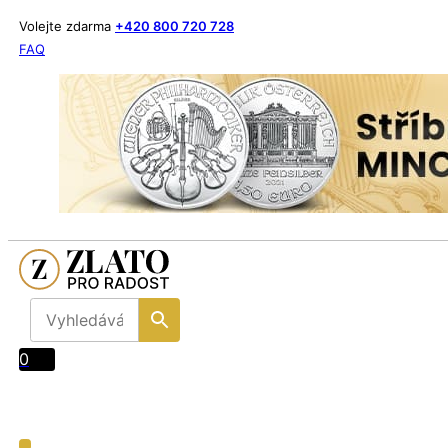
Volejte zdarma
+420 800 720 728
FAQ
0