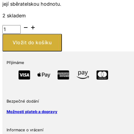
její sběratelskou hodnotu.
2 skladem
Stříbrná
mince
Ghana
Vložit do košíku
2025
–
Jidáš
Přijímáme
1
oz
Ag
999
Umučení
Bezpečné dodání
12
apoštolů
Možnosti plateb a dopravy
Barevná
množství
Informace o vrácení