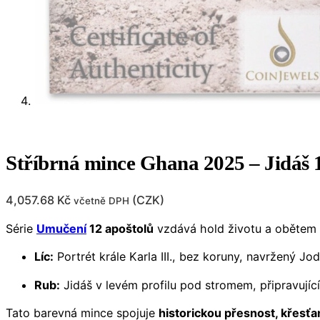
Stříbrná mince Ghana 2025 – Jidáš 
4,057.68
Kč
(
CZK
)
včetně DPH
Série
Umučení
12 apoštolů
vzdává hold životu a obětem a
Líc:
Portrét krále Karla III., bez koruny, navržený Jo
Rub:
Jidáš v levém profilu pod stromem, připravujíc
Tato barevná mince spojuje
historickou přesnost, křesť