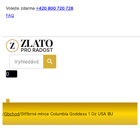
Volejte zdarma
+420 800 720 728
FAQ
0
/
Obchod
/
Stříbrná mince Columbia Goddess 1 Oz USA BU