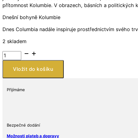
přítomnost Kolumbie. V obrazech, básních a politických ka
Dnešní bohyně Kolumbie
Dnes Columbia nadále inspiruje prostřednictvím svého trv
2 skladem
Stříbrná
mince
Columbia
Vložit do košíku
Goddess
1
Oz
Přijímáme
USA
BU
množství
Bezpečné dodání
Možnosti plateb a dopravy