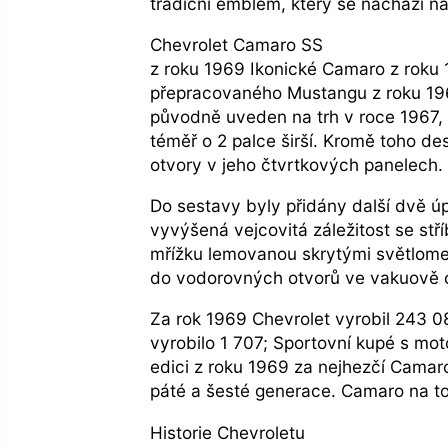
tradiční emblém, který se nachází n
Chevrolet Camaro SS
z roku 1969 Ikonické Camaro z roku 
přepracovaného Mustangu z roku 1969
původně uveden na trh v roce 1967, si
téměř o 2 palce širší. Kromě toho desi
otvory v jeho čtvrtkových panelech.
Do sestavy byly přidány další dvě ú
vyvýšená vejcovitá záležitost se st
mřížku lemovanou skrytými světlomety
do vodorovných otvorů ve vakuově 
Za rok 1969 Chevrolet vyrobil 243 0
vyrobilo 1 707; Sportovní kupé s mot
edici z roku 1969 za nejhezčí Camaro
páté a šesté generace. Camaro na to
Historie Chevroletu