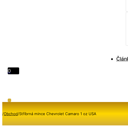
Člán
0
/
Obchod
/
Stříbrná mince Chevrolet Camaro 1 oz USA