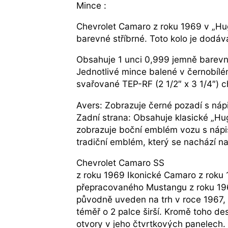
Mince :
Chevrolet Camaro z roku 1969 v „Hug
barevné stříbrné. Toto kolo je dodá
Obsahuje 1 unci 0,999 jemně barevné
Jednotlivé mince balené v černobíl
svařované TEP-RF (2 1/2″ x 3 1/4″) 
Avers: Zobrazuje černé pozadí s ná
Zadní strana: Obsahuje klasické „H
zobrazuje boční emblém vozu s náp
tradiční emblém, který se nachází n
Chevrolet Camaro SS
z roku 1969 Ikonické Camaro z roku 
přepracovaného Mustangu z roku 1969
původně uveden na trh v roce 1967, si
téměř o 2 palce širší. Kromě toho desi
otvory v jeho čtvrtkových panelech.