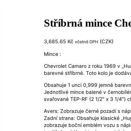
Stříbrná mince Ch
3,685.65
Kč
(
CZK
)
včetně DPH
Mince :
Chevrolet Camaro z roku 1969 v „Hug
barevné stříbrné. Toto kolo je dodá
Obsahuje 1 unci 0,999 jemně barevné
Jednotlivé mince balené v černobíl
svařované TEP-RF (2 1/2″ x 3 1/4″) 
Avers: Zobrazuje černé pozadí s ná
Zadní strana: Obsahuje klasické „H
zobrazuje boční emblém vozu s náp