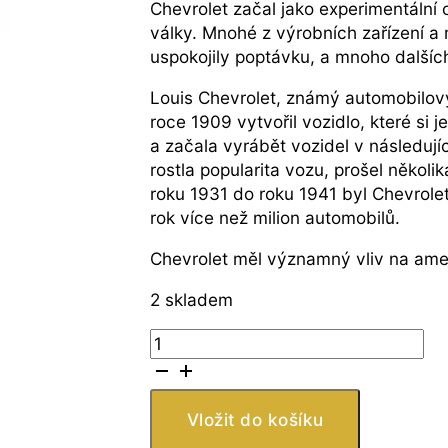
Chevrolet začal jako experimentální 
války. Mnohé z výrobních zařízení 
uspokojily poptávku, a mnoho dalších
Louis Chevrolet, známý automobilový
roce 1909 vytvořil vozidlo, které si
a začala vyrábět vozidel v následuj
rostla popularita vozu, prošel několi
roku 1931 do roku 1941 byl Chevrole
rok více než milion automobilů.
Chevrolet měl významný vliv na ameri
2 skladem
Stříbrná
mince
Chevrolet
Camaro
Vložit do košíku
1