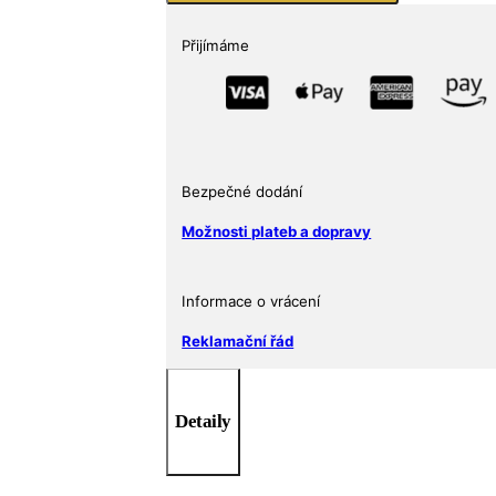
oz
USA
Přijímáme
množství
Bezpečné dodání
Možnosti plateb a dopravy
Informace o vrácení
Reklamační řád
Detaily