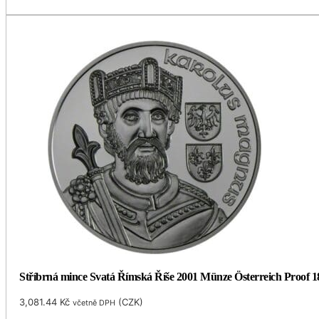
Stříbrná mince Svatá Římská Říše 2001 Münze Österreich Proof 1
3,081.44
Kč
(
CZK
)
včetně DPH