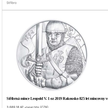
Stříbro
Stříbrná mince Leopold V. 1 oz 2019 Rakousko 825 let mincovny v
3,689.18
Kč
(
CZK
)
včetně DPH