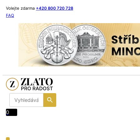
Volejte zdarma
+420 800 720 728
FAQ
0