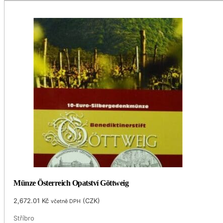
Münze Österreich Opatství Göttweig
2,672.01
Kč
(
CZK
)
včetně DPH
Stříbro