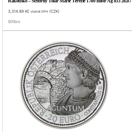
Rakousko – Stříbrný Tolar Marie Terezie 1780 Blistr Ag 833 28,0
3,314.89
Kč
(
CZK
)
včetně DPH
Stříbro