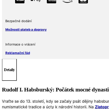
Rudolf
I.
Habsburský
Ag
Bezpečné dodání
900
Etuje
Možnosti plateb a dopravy
a
stuha
Informace o vrácení
množství
Reklamační řád
Detaily
Rudolf I. Habsburský: Počátek mocné dynasti
Vraťte se do 13. století, kdy se začaly psát dějiny habsb
numismatické tradice a úcty k národní historii. Na
Zlatop