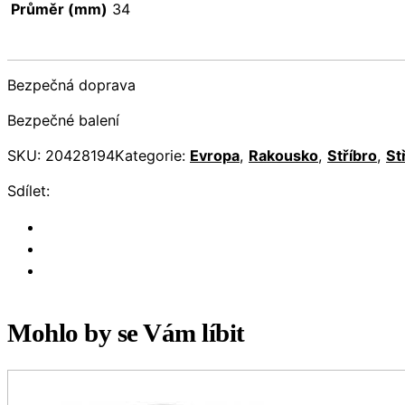
Průměr (mm)
34
Bezpečná doprava
Bezpečné balení
SKU:
20428194
Kategorie:
Evropa
,
Rakousko
,
Stříbro
,
St
Sdílet:
Mohlo by se Vám líbit