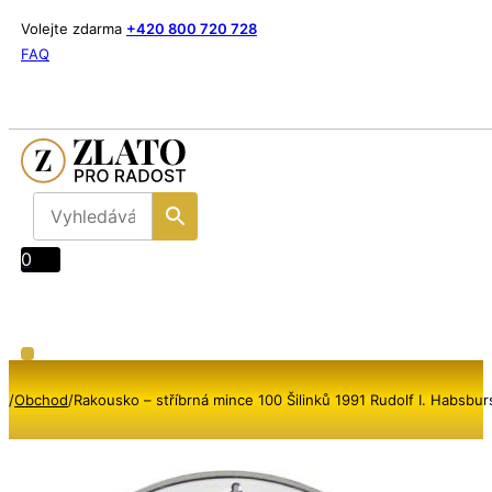
Volejte zdarma
+420 800 720 728
FAQ
0
/
Obchod
/
Rakousko – stříbrná mince 100 Šilinků 1991 Rudolf I. Habsbu