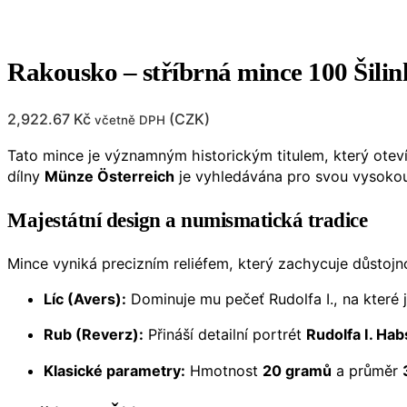
Rakousko – stříbrná mince 100 Šilin
2,922.67
Kč
(
CZK
)
včetně DPH
Tato mince je významným historickým titulem, který oteví
dílny
Münze Österreich
je vyhledávána pro svou vysoko
Majestátní design a numismatická tradice
Mince vyniká precizním reliéfem, který zachycuje důstoj
Líc (Avers):
Dominuje mu pečeť Rudolfa I., na které 
Rub (Reverz):
Přináší detailní portrét
Rudolfa I. Ha
Klasické parametry:
Hmotnost
20 gramů
a průměr