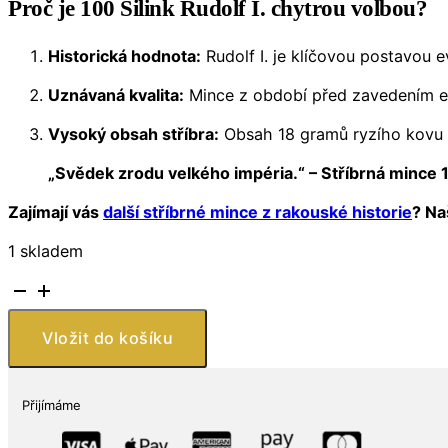
Proč je 100 Šilink Rudolf I. chytrou volbou?
Historická hodnota:
Rudolf I. je klíčovou postavou 
Uznávaná kvalita:
Mince z období před zavedením eur
Vysoký obsah stříbra:
Obsah 18 gramů ryzího kovu v 
„Svědek zrodu velkého impéria.“ – Stříbrná mince 1
Zajímají vás
další stříbrné mince z rakouské historie
? Na
1 skladem
Rakousko
–
stříbrná
Vložit do košíku
mince
100
Šilinků
Přijímáme
1991