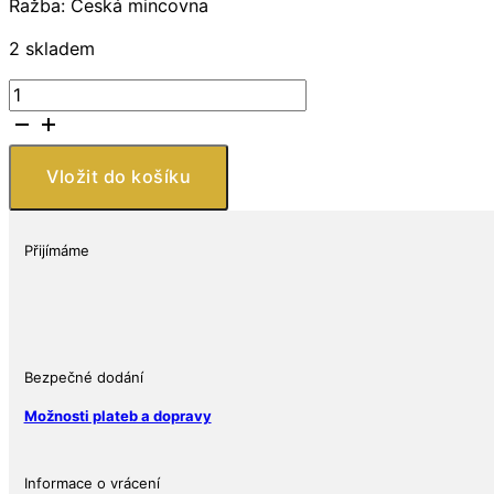
Ražba: Česká mincovna
2 skladem
Stříbrná
mince
200
Kč
Vložit do košíku
Sestrojení
Staroměstského
orloje
Přijímáme
600.
výročí
2010
Proof
množství
Bezpečné dodání
Možnosti plateb a dopravy
Informace o vrácení