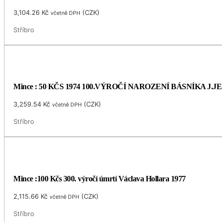
3,104.26
Kč
(
CZK
)
včetně DPH
Stříbro
Mince : 50 KČS 1974 100.VÝROČÍ NAROZENÍ BÁSNÍKA J.
3,259.54
Kč
(
CZK
)
včetně DPH
Stříbro
Mince :100 Kčs 300. výročí úmrtí Václava Hollara 1977
2,115.66
Kč
(
CZK
)
včetně DPH
Stříbro