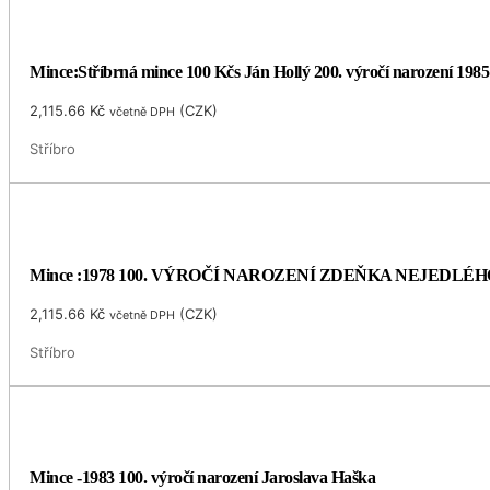
Mince:Stříbrná mince 100 Kčs Ján Hollý 200. výročí narození 1985
2,115.66
Kč
(
CZK
)
včetně DPH
Stříbro
Mince :1978 100. VÝROČÍ NAROZENÍ ZDEŇKA NEJEDLÉH
2,115.66
Kč
(
CZK
)
včetně DPH
Stříbro
Mince -1983 100. výročí narození Jaroslava Haška