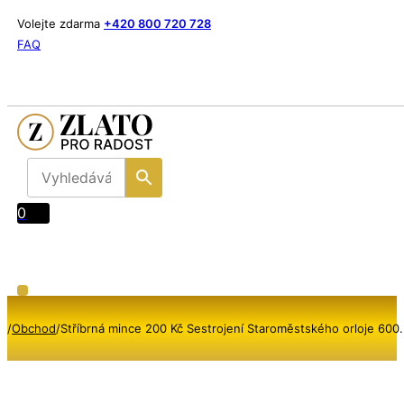
Volejte zdarma
+420 800 720 728
FAQ
0
/
Obchod
/
Stříbrná mince 200 Kč Sestrojení Staroměstského orloje 600.