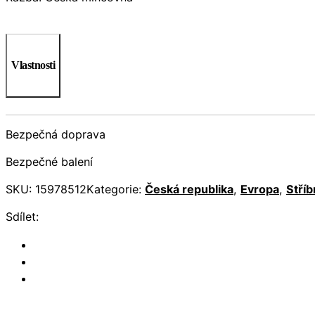
Vlastnosti
Bezpečná doprava
Bezpečné balení
SKU:
15978512
Kategorie:
Česká republika
,
Evropa
,
Stříb
Sdílet: