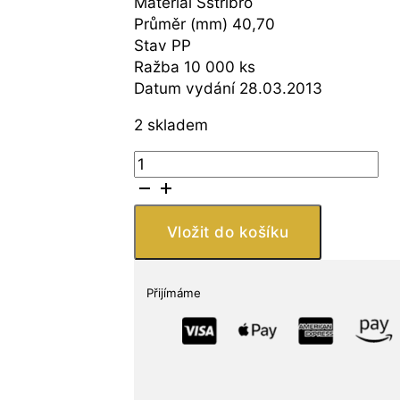
Materiál Sstříbro
Průměr (mm) 40,70
Stav PP
Ražba 10 000 ks
Datum vydání 28.03.2013
2 skladem
Singapore
Mint
Orchidej:
Dendrobium
Vložit do košíku
Crumenatum
1
oz
Přijímáme
množství