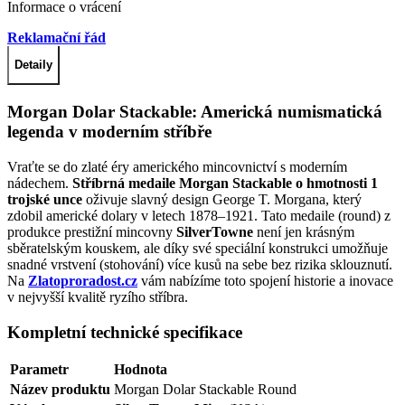
Informace o vrácení
Reklamační řád
Detaily
Morgan Dolar Stackable: Americká numismatická
legenda v moderním stříbře
Vraťte se do zlaté éry amerického mincovnictví s moderním
nádechem.
Stříbrná medaile Morgan Stackable o hmotnosti 1
trojské unce
oživuje slavný design George T. Morgana, který
zdobil americké dolary v letech 1878–1921. Tato medaile (round) z
produkce prestižní mincovny
SilverTowne
není jen krásným
sběratelským kouskem, ale díky své speciální konstrukci umožňuje
snadné vrstvení (stohování) více kusů na sebe bez rizika sklouznutí.
Na
Zlatoproradost.cz
vám nabízíme toto spojení historie a inovace
v nejvyšší kvalitě ryzího stříbra.
Kompletní technické specifikace
Parametr
Hodnota
Název produktu
Morgan Dolar Stackable Round