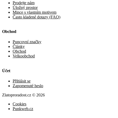
Prodejte nám
Úložný prostor
Mince s vlastním motivem
Často kladené dotazy (FAQ)
Obchod
Puncovní značky
Články
Obchod
Velkoobchod
Účet
Přihlásit se
Zapomenuté heslo
Zlatoproradost.cz © 2026
Cookies
Punkweb.cz