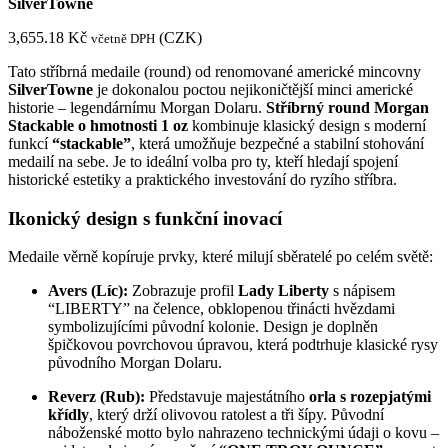
SilverTowne
3,655.18
Kč
(
CZK
)
včetně DPH
Tato stříbrná medaile (round) od renomované americké mincovny
SilverTowne
je dokonalou poctou nejikoničtější minci americké
historie – legendárnímu Morgan Dolaru.
Stříbrný round Morgan
Stackable o hmotnosti 1 oz
kombinuje klasický design s moderní
funkcí
“stackable”
, která umožňuje bezpečné a stabilní stohování
medailí na sebe. Je to ideální volba pro ty, kteří hledají spojení
historické estetiky a praktického investování do ryzího stříbra.
Ikonický design s funkční inovací
Medaile věrně kopíruje prvky, které milují sběratelé po celém světě:
Avers (Líc):
Zobrazuje profil
Lady Liberty
s nápisem
“LIBERTY” na čelence, obklopenou třinácti hvězdami
symbolizujícími původní kolonie. Design je doplněn
špičkovou povrchovou úpravou, která podtrhuje klasické rysy
původního Morgan Dolaru.
Reverz (Rub):
Představuje majestátního
orla s rozepjatými
křídly
, který drží olivovou ratolest a tři šípy. Původní
náboženské motto bylo nahrazeno technickými údaji o kovu –