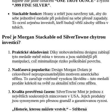
najdete zde jasné označení
“ONE TROY OUNCE”
a ryzost
“.999 FINE SILVER”
.
Stackable funkce:
Hrany a reliéf jsou navrženy tak, aby do
sebe jednotlivé medaile při položení na sebe přesně zapadaly.
To ocení zejména investoři, kteří budují větší zásoby stříbra v
tubách.
Proč je Morgan Stackable od SilverTowne chytrou
investicí?
Praktické skladování:
Díky stohovatelnému designu zabírají
tyto medaile méně místa v trezoru a jsou stabilnější při
manipulaci, což minimalizuje riziko poškrábání povrchu.
Nadčasová popularita:
Design Morgan Dolaru je
celosvětově nejrozpoznatelnějším motivem amerického
stříbra. To zaručuje extrémně vysokou likviditu – tuto medaili
prodáte kdekoli na světě za aktuální tržní cenu stříbra.
Kvalita prověřená časem:
SilverTowne Mint je jednou z
největších soukromých mincovnen v USA. Jejich produkty
jsou synonymem pro přesnou gramáž a garantovanou ryzost.
„Historie, kterou můžete vrstvit.“ – Stříbrná