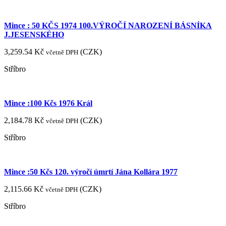
Mince : 50 KČS 1974 100.VÝROČÍ NAROZENÍ BÁSNÍKA
J.JESENSKÉHO
3,259.54
Kč
(
CZK
)
včetně DPH
Stříbro
Mince :100 Kčs 1976 Král
2,184.78
Kč
(
CZK
)
včetně DPH
Stříbro
Mince :50 Kčs 120. výročí úmrtí Jána Kollára 1977
2,115.66
Kč
(
CZK
)
včetně DPH
Stříbro