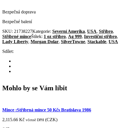
Bezpečná doprava
Bezpečné balení
SKU:
21738227
Kategorie:
Severní Amerika
,
USA
,
Stříbro
,
Stříbrné mince
Štítek:
1 oz stříbro
,
Ag 999
,
Investiční stříbro
,
Lady Liberty
,
Morgan Dolar
,
SilverTowne
,
Stackable
,
USA
Sdílet:
Mohlo by se Vám líbit
Mince :Stříbrná mince 50 Kčs Bratislava 1986
2,115.66
Kč
(
CZK
)
včetně DPH