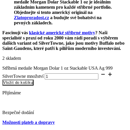
medaile Morgan Dolar Stackable 1 oz je ideálním
základním kamenem pro každé stříbrné portfolio.
Objednejte si tento americký originál na
Zlatoproradost.cz
a budujte své bohatství na
pevných základech.
Fascinují vás
klasické americké stříbrné motivy
? Naši
specialisté s praxí od roku 2000 vám rádi poradí s výběrem
dalších variant od SilverTowne, jako jsou motivy Buffalo nebo
Saint-Gaudens, které patří k pilířům moderního investování.
2 skladem
Stříbrná medaile Morgan Dolar 1 oz Stackable USA Ag 999
SilverTowne množství
Vložit do košíku
Přijímáme
Bezpečné dodání
Možnosti plateb a dopravy