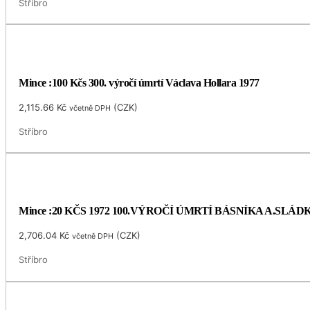
Stříbro
Mince :100 Kčs 300. výročí úmrtí Václava Hollara 1977
2,115.66
Kč
(
CZK
)
včetně DPH
Stříbro
Mince :20 KČS 1972 100.VÝROČÍ ÚMRTÍ BÁSNÍKA A.SLÁ
2,706.04
Kč
(
CZK
)
včetně DPH
Stříbro