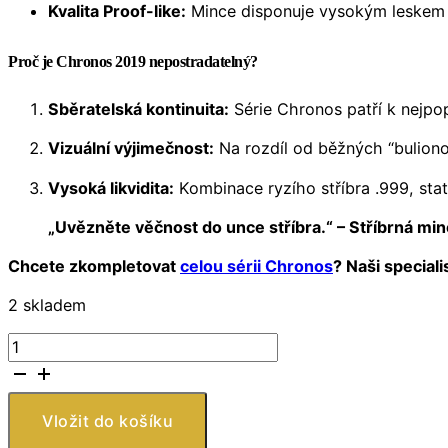
Kvalita Proof-like:
Mince disponuje vysokým leskem v 
Proč je Chronos 2019 nepostradatelný?
Sběratelská kontinuita:
Série Chronos patří k nejpop
Vizuální výjimečnost:
Na rozdíl od běžných “buliono
Vysoká likvidita:
Kombinace ryzího stříbra .999, stat
„Uvězněte věčnost do unce stříbra.“ – Stříbrná mi
Chcete zkompletovat
celou sérii Chronos
? Naši special
2 skladem
Tokelau
–
stříbrná
mince
Vložit do košíku
Chronos