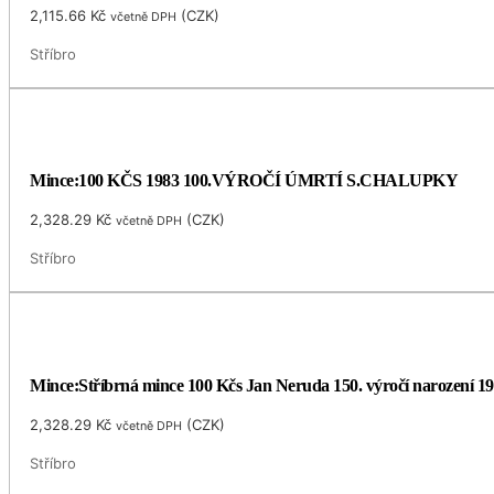
2,115.66
Kč
(
CZK
)
včetně DPH
Stříbro
Mince:100 KČS 1983 100.VÝROČÍ ÚMRTÍ S.CHALUPKY
2,328.29
Kč
(
CZK
)
včetně DPH
Stříbro
Mince:Stříbrná mince 100 Kčs Jan Neruda 150. výročí narození 1
2,328.29
Kč
(
CZK
)
včetně DPH
Stříbro