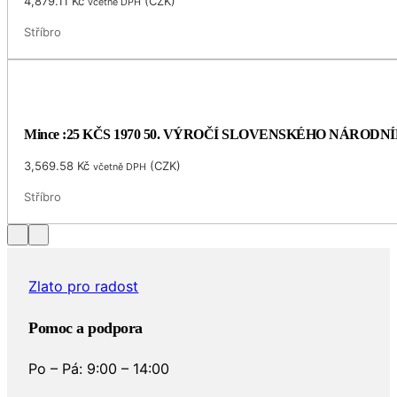
4,879.11
Kč
(
CZK
)
včetně DPH
Stříbro
Mince :25 KČS 1970 50. VÝROČÍ SLOVENSKÉHO NÁRODN
3,569.58
Kč
(
CZK
)
včetně DPH
Stříbro
Zlato pro radost
Pomoc a podpora
Po – Pá: 9:00 – 14:00