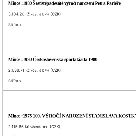
Mince :1980 Šestistépadesáté výročí narození Petra Parléře
3,104.26
Kč
(
CZK
)
včetně DPH
Stříbro
Mince :1980 Československá spartakiáda 1980
2,638.71
Kč
(
CZK
)
včetně DPH
Stříbro
Mince :1975 100. VÝROČÍ NAROZENÍ STANISLAVA KOS
2,115.66
Kč
(
CZK
)
včetně DPH