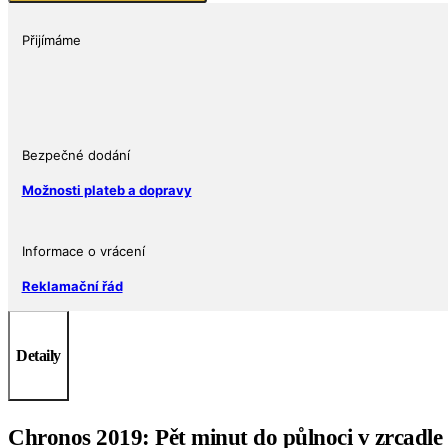
1
oz
Přijímáme
2019
Ag
999
$5
Proof-
Bezpečné dodání
like
Možnosti plateb a dopravy
SilverTowne
množství
Informace o vrácení
Reklamační řád
Detaily
Chronos 2019: Pět minut do půlnoci v zrcadle 