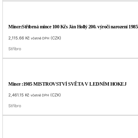
Mince:Stříbrná mince 100 Kčs Ján Hollý 200. výročí narození 1985
2,115.66
Kč
(
CZK
)
včetně DPH
Stříbro
Mince :1985 MISTROVSTVÍ SVĚTA V LEDNÍM HOKEJ
2,461.15
Kč
(
CZK
)
včetně DPH
Stříbro