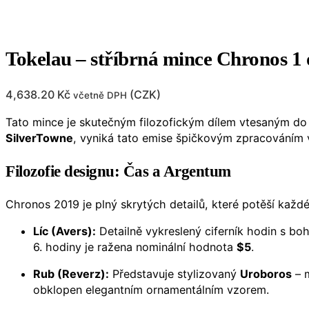
Tokelau – stříbrná mince Chronos 1 
4,638.20
Kč
(
CZK
)
včetně DPH
Tato mince je skutečným filozofickým dílem vtesaným d
SilverTowne
, vyniká tato emise špičkovým zpracováním 
Filozofie designu: Čas a Argentum
Chronos 2019 je plný skrytých detailů, které potěší každ
Líc (Avers):
Detailně vykreslený ciferník hodin s b
6. hodiny je ražena nominální hodnota
$5
.
Rub (Reverz):
Představuje stylizovaný
Uroboros
– m
obklopen elegantním ornamentálním vzorem.