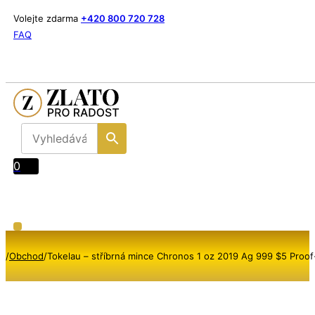
Volejte zdarma
+420 800 720 728
FAQ
0
/
Obchod
/
Tokelau – stříbrná mince Chronos 1 oz 2019 Ag 999 $5 Proof