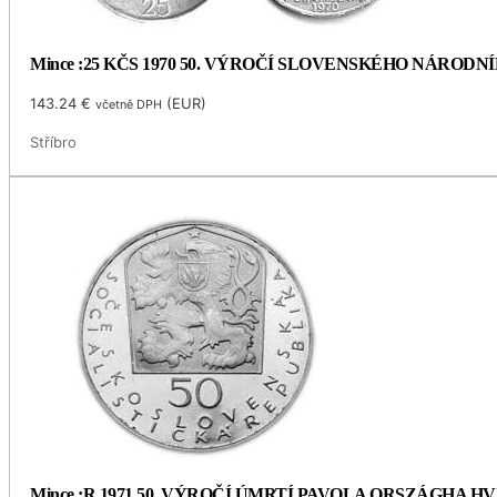
Mince :25 KČS 1970 50. VÝROČÍ SLOVENSKÉHO NÁRODN
143.24
€
(
EUR
)
včetně DPH
Stříbro
Mince :R.1971 50. VÝROČÍ ÚMRTÍ PAVOLA ORSZÁGHA 