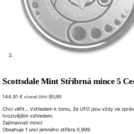
Scottsdale Mint Stříbrná mince 5 C
144.91
€
(
EUR
)
včetně DPH
Chci věřit… Vzhledem k tomu, že UFO jsou vždy ve zprá
hrozivějším vzhledem.
Zajímavosti mincí:
Obsahuje 1 unci jemného stříbra 0,999.