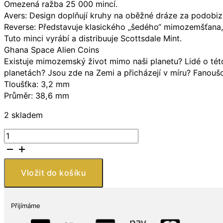
Omezená ražba 25 000 mincí.
Avers: Design doplňují kruhy na oběžné dráze za podobizn
Reverse: Představuje klasického „šedého“ mimozemšťana,
Tuto minci vyrábí a distribuuje Scottsdale Mint.
Ghana Space Alien Coins
Existuje mimozemský život mimo naši planetu? Lidé o této
planetách? Jsou zde na Zemi a přicházejí v míru? Fanoušc
Tloušťka: 3,2 mm
Průměr: 38,6 mm
2 skladem
Scottsdale
Mint
Stříbrná
mince
Vložit do košíku
5
Cedis
Space
Přijímáme
Alien