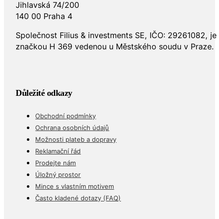
Jihlavská 74/200
140 00 Praha 4
Společnost Filius & investments SE, IČO: 29261082, j
značkou H 369 vedenou u Městského soudu v Praze.
Důležité odkazy
Obchodní podmínky
Ochrana osobních údajů
Možnosti plateb a dopravy
Reklamační řád
Prodejte nám
Úložný prostor
Mince s vlastním motivem
Často kladené dotazy (FAQ)