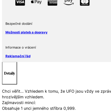
(UFO)
1
Oz
2022
Ghanská
Bezpečné dodání
republika
Možnosti plateb a dopravy
množství
Informace o vrácení
Reklamační řád
Detaily
Chci věřit… Vzhledem k tomu, že UFO jsou vždy ve zprá
hrozivějším vzhledem.
Zajímavosti mincí:
Obsahuje 1 unci jemného stříbra 0,999.