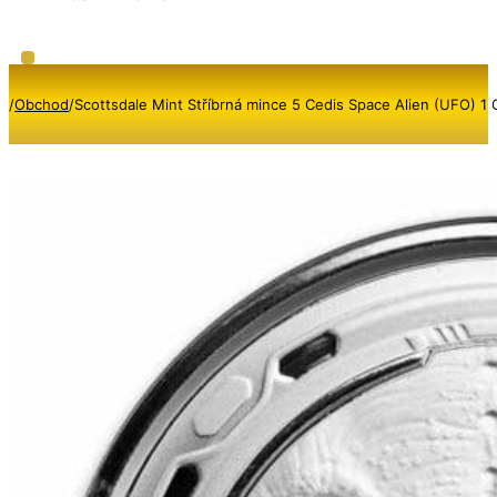
/
Obchod
/
Scottsdale Mint Stříbrná mince 5 Cedis Space Alien (UFO) 1