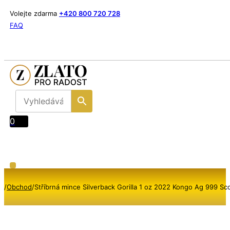
Volejte zdarma
+420 800 720 728
FAQ
0
/
Obchod
/
Stříbrná mince Silverback Gorilla 1 oz 2022 Kongo Ag 999 Sc