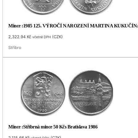
Mince :1985 125. VÝROČÍ NAROZENÍ MARTINA KUKUČÍN
2,322.94
Kč
(
CZK
)
včetně DPH
Stříbro
Mince :Stříbrná mince 50 Kčs Bratislava 1986
2,115.66
Kč
(
CZK
)
včetně DPH