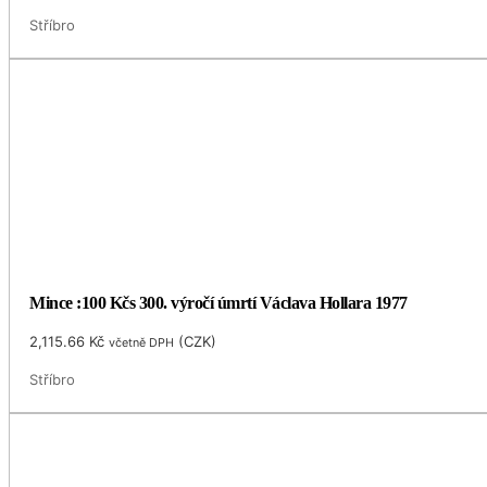
Stříbro
Mince :100 Kčs 300. výročí úmrtí Václava Hollara 1977
2,115.66
Kč
(
CZK
)
včetně DPH
Stříbro