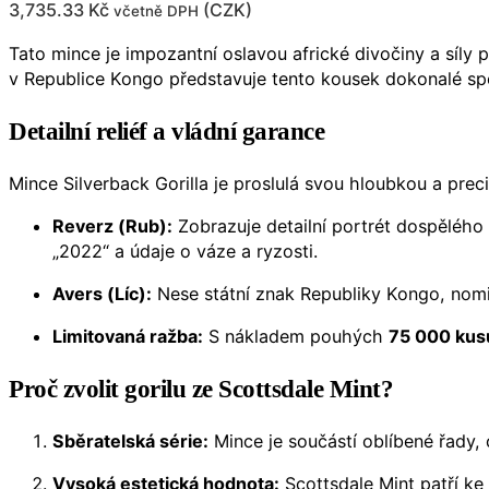
3,735.33
Kč
(
CZK
)
včetně DPH
Tato mince je impozantní oslavou africké divočiny a síly p
v Republice Kongo představuje tento kousek dokonalé spoj
Detailní reliéf a vládní garance
Mince Silverback Gorilla je proslulá svou hloubkou a preci
Reverz (Rub):
Zobrazuje detailní portrét dospělého
„2022“ a údaje o váze a ryzosti.
Avers (Líc):
Nese státní znak Republiky Kongo, nom
Limitovaná ražba:
S nákladem pouhých
75 000 kus
Proč zvolit gorilu ze Scottsdale Mint?
Sběratelská série:
Mince je součástí oblíbené řady,
Vysoká estetická hodnota:
Scottsdale Mint patří ke 