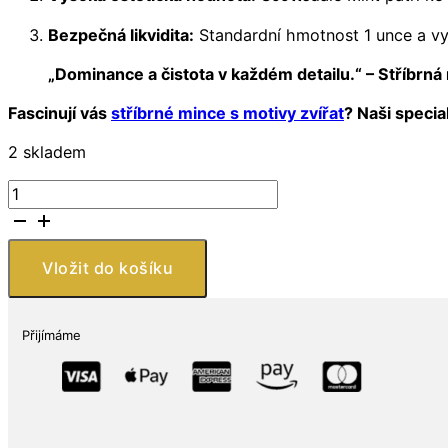
Bezpečná likvidita:
Standardní hmotnost 1 unce a vyso
„Dominance a čistota v každém detailu.“ – Stříbrná m
Fascinují vás
stříbrné mince s motivy zvířat
? Naši specia
2 skladem
Stříbrná
mince
Silverback
Gorilla
Vložit do košíku
1
oz
2022
Přijímáme
Kongo
Ag
999
Scottsdale
Mint