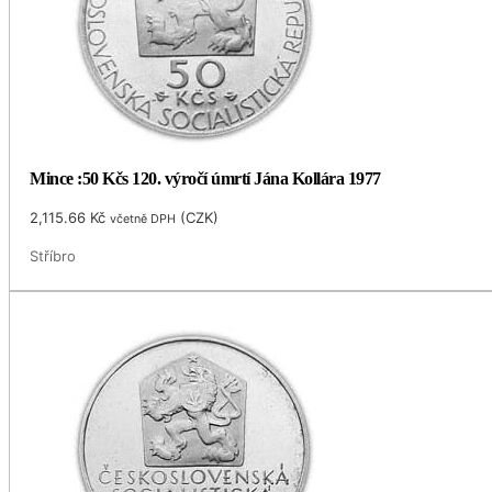
Mince :50 Kčs 120. výročí úmrtí Jána Kollára 1977
2,115.66
Kč
(
CZK
)
včetně DPH
Stříbro