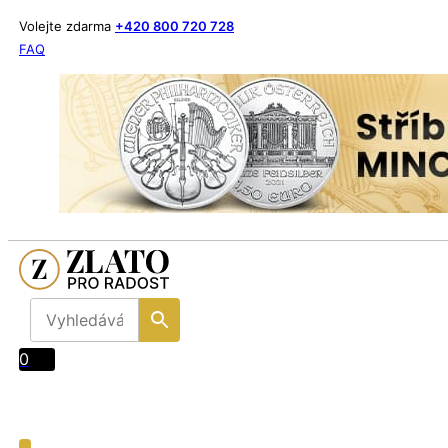
Volejte zdarma
+420 800 720 728
FAQ
0