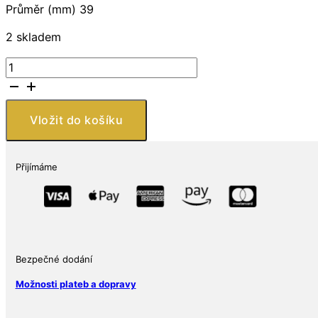
Průměr (mm) 39
2 skladem
Scottsdale
Mint
Mořská
panna
Vložit do košíku
1
Oz
Stříbro
Přijímáme
množství
Bezpečné dodání
Možnosti plateb a dopravy