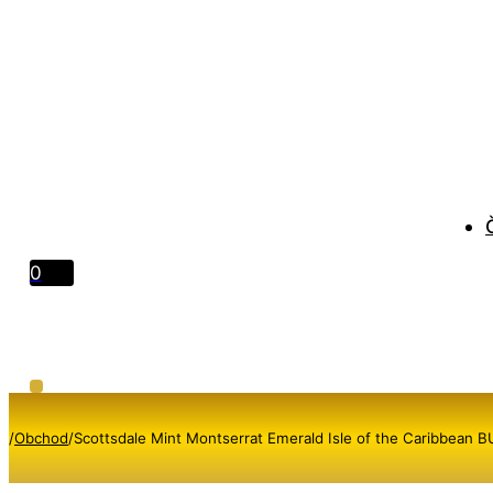
0
/
Obchod
/
Scottsdale Mint Montserrat Emerald Isle of the Caribbean B