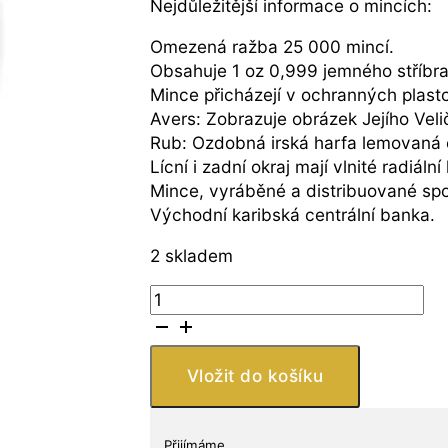
Nejdůležitější informace o mincích:
Omezená ražba 25 000 mincí.
Obsahuje 1 oz 0,999 jemného stříbra
Mince přicházejí v ochranných plast
Avers: Zobrazuje obrázek Jejího Velič
Rub: Ozdobná irská harfa lemovaná čt
Lícní i zadní okraj mají vlnité radiální
Mince, vyráběné a distribuované spo
Východní karibská centrální banka.
2 skladem
Scottsdale
Mint
Montserrat
Emerald
Vložit do košíku
Isle
of
the
Přijímáme