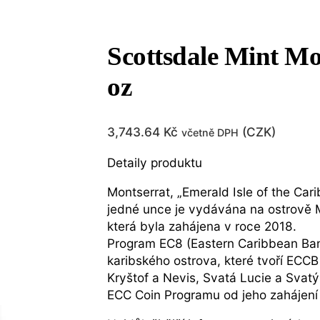
Scottsdale Mint Mo
oz
3,743.64
Kč
(
CZK
)
včetně DPH
Detaily produktu
Montserrat, „Emerald Isle of the Car
jedné unce je vydávána na ostrově Mo
která byla zahájena v roce 2018.
Program EC8 (Eastern Caribbean Ban
karibského ostrova, které tvoří ECC
Kryštof a Nevis, Svatá Lucie a Svat
ECC Coin Programu od jeho zahájení