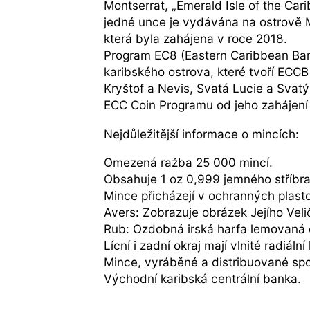
Montserrat, „Emerald Isle of the Car
jedné unce je vydávána na ostrově Mo
která byla zahájena v roce 2018.
Program EC8 (Eastern Caribbean Ban
karibského ostrova, které tvoří ECC
Kryštof a Nevis, Svatá Lucie a Svat
ECC Coin Programu od jeho zahájení
Nejdůležitější informace o mincích:
Omezená ražba 25 000 mincí.
Obsahuje 1 oz 0,999 jemného stříbra
Mince přicházejí v ochranných plast
Avers: Zobrazuje obrázek Jejího Velič
Rub: Ozdobná irská harfa lemovaná čt
Lícní i zadní okraj mají vlnité radiální
Mince, vyráběné a distribuované spo
Východní karibská centrální banka.