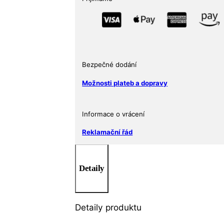
Caribbean
BU
1
oz
množství
Bezpečné dodání
Možnosti plateb a dopravy
Informace o vrácení
Reklamační řád
Detaily
Detaily produktu