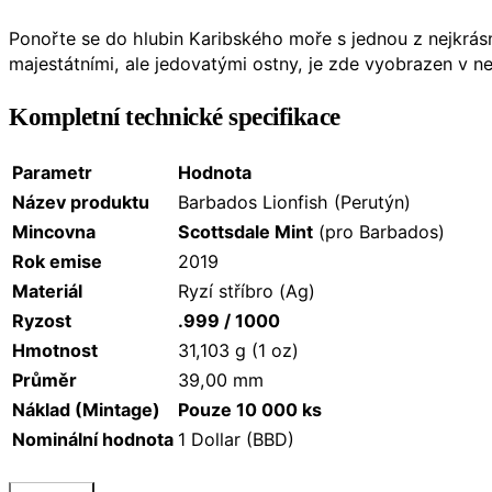
Ponořte se do hlubin Karibského moře s jednou z nejkrásn
majestátními,
ale jedovatými ostny,
je zde vyobrazen v ne
Kompletní technické specifikace
Parametr
Hodnota
Název produktu
Barbados Lionfish (Perutýn)
Mincovna
Scottsdale Mint
(pro Barbados)
Rok emise
2019
Materiál
Ryzí stříbro (Ag)
Ryzost
.999 / 1000
Hmotnost
31,103 g (1 oz)
Průměr
39,00 mm
Náklad (Mintage)
Pouze 10 000 ks
Nominální hodnota
1 Dollar (BBD)