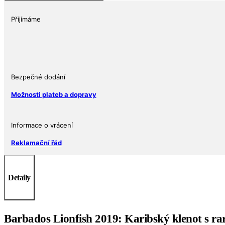
oz
Perutýn
Přijímáme
2019
Ag
999
Rarita
10
Bezpečné dodání
000
Možnosti plateb a dopravy
ks
množství
Informace o vrácení
Reklamační řád
Detaily
Barbados Lionfish 2019: Karibský klenot s r