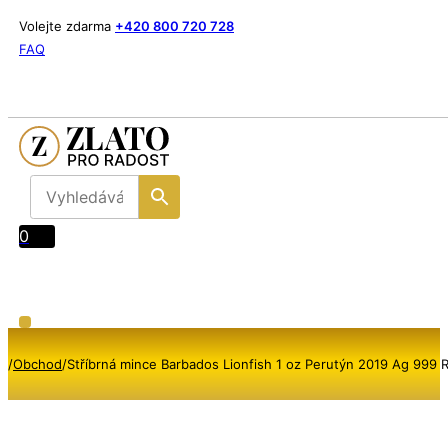
Volejte zdarma
+420 800 720 728
FAQ
0
/
Obchod
/
Stříbrná mince Barbados Lionfish 1 oz Perutýn 2019 Ag 999 R