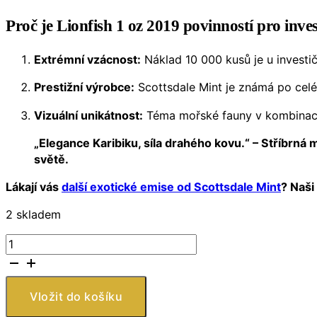
Proč je Lionfish 1 oz 2019 povinností pro inve
Extrémní vzácnost:
Náklad 10 000 kusů je u investi
Prestižní výrobce:
Scottsdale Mint je známá po celém
Vizuální unikátnost:
Téma mořské fauny v kombinaci s
„Elegance Karibiku, síla drahého kovu.“ – Stříbrná 
světě.
Lákají vás
další exotické emise od Scottsdale Mint
? Naši
2 skladem
Stříbrná
mince
Barbados
Lionfish
Vložit do košíku
1