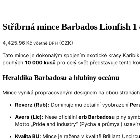
Stříbrná mince Barbados Lionfish 1 
4,425.96
Kč
(
CZK
)
včetně DPH
Tato mince je dokonalým spojením exotické krásy Karibik
pouhých
10 000 kusů
pro celý svět představuje tento kou
Heraldika Barbadosu a hlubiny oceánu
Mince vyniká propracovaným designem na obou stranách
Reverz (Rub):
Dominuje mu detailní vyobrazení
Peru
Avers (Líc):
Nese oficiální
erb Barbadosu
plný symb
Motto „Pride and Industry“ (Pýcha a průmysl) uzavírá
Kvalita BU:
Mince je ražena v kvalitě Brilliant Uncircu