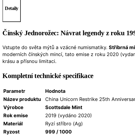
Detaily
Čínský Jednorožec: Návrat legendy z roku 199
Vstupte do světa mýtů a vzácné numismatiky.
Stříbrná m
moderních čínských mincí, tato emise z roku 2020 (vyd
krásu a přísnou limitaci.
Kompletní technické specifikace
Parametr
Hodnota
Název produktu
China Unicorn Restrike 25th Anniversa
Výrobce
Scottsdale Mint
Rok emise
2019 (vydáno 2020)
Materiál
Ryzí stříbro (Ag)
Ryzost
999 / 1000