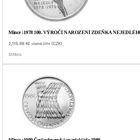
Mince :1978 100. VÝROČÍ NAROZENÍ ZDEŇKA NEJEDLÉH
2,115.66
Kč
(
CZK
)
včetně DPH
Stříbro
Mince :1980 Československá spartakiáda 1980