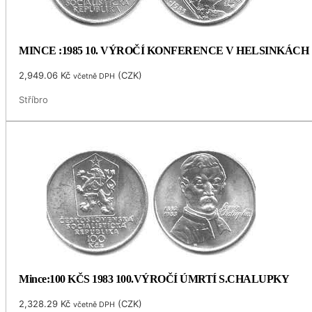
MINCE :1985 10. VÝROČÍ KONFERENCE V HELSINKÁCH
2,949.06
Kč
(
CZK
)
včetně DPH
Stříbro
Mince:100 KČS 1983 100.VÝROČÍ ÚMRTÍ S.CHALUPKY
2,328.29
Kč
(
CZK
)
včetně DPH