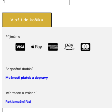
Stříbrná
mince
Čína
Unicorn
Vložit do košíku
1
oz
25.
Přijímáme
výročí
Restrike
2019
Premium
Uncirculated
množství
Bezpečné dodání
Možnosti plateb a dopravy
Informace o vrácení
Reklamační řád