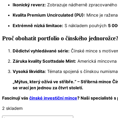
Ikonický reverz:
Zobrazuje nádherně zpracovaného čí
Kvalita Premium Uncirculated (PU):
Mince je ražena
Extrémně nízká limitace:
S nákladem pouhých
5 00
Proč obohatit portfolio o čínského jednorožce
Dědictví vyhledávané série:
Čínské mince s motivem 
Záruka kvality Scottsdale Mint:
Americká mincovna Sc
Vysoká likvidita:
Témata spojená s čínskou numismati
„Mýtus, který ožívá ve stříbře.“ – Stříbrná mince Č
se vrací jen jednou za čtvrt století.
Fascinují vás
čínské investiční mince
? Naši specialisté s
2 skladem