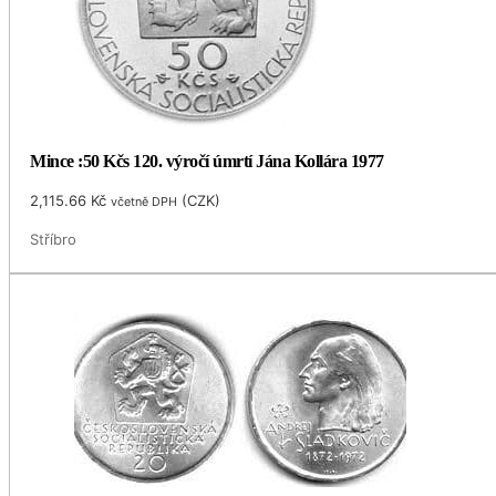
Mince :50 Kčs 120. výročí úmrtí Jána Kollára 1977
2,115.66
Kč
(
CZK
)
včetně DPH
Stříbro