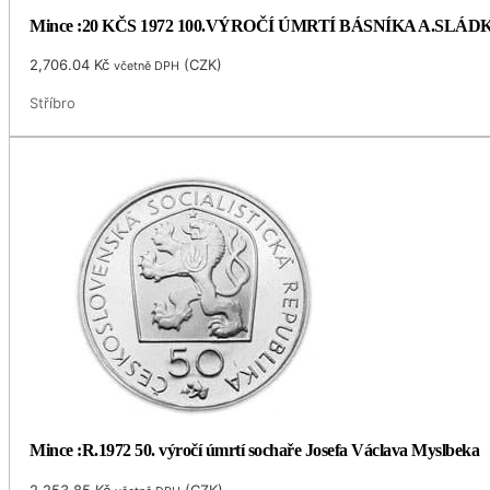
Mince :20 KČS 1972 100.VÝROČÍ ÚMRTÍ BÁSNÍKA A.SLÁ
2,706.04
Kč
(
CZK
)
včetně DPH
Stříbro
Mince :R.1972 50. výročí úmrtí sochaře Josefa Václava Myslbeka
2,253.85
Kč
(
CZK
)