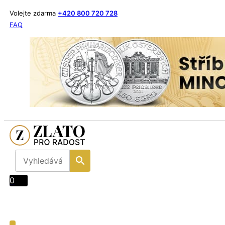
Volejte zdarma
+420 800 720 728
FAQ
0