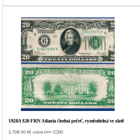
1928A $20 FRN Atlanta číselná pečeť, vyměnitelná ve zlatě
2,708.00
Kč
(
CZK
)
včetně DPH