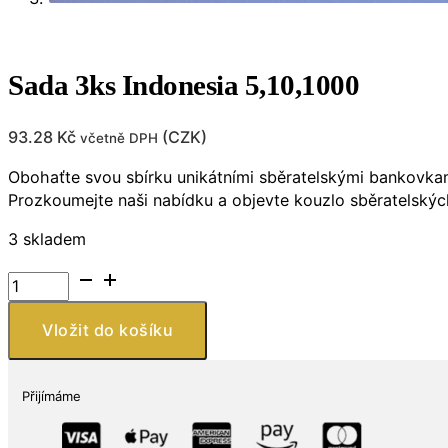
Sada 3ks Indonesia 5,10,1000
93.28
Kč
(
CZK
)
včetně DPH
Obohaťte svou sbírku unikátními sběratelskými bankovkami
Prozkoumejte naši nabídku a objevte kouzlo sběratelskýc
3 skladem
Sada
3ks
Indonesia
Vložit do košíku
5,10,1000
množství
Přijímáme