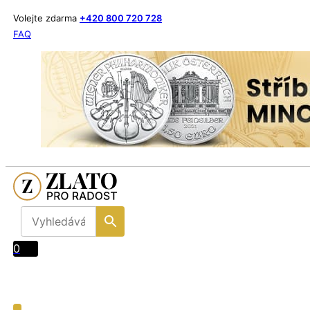
Volejte zdarma
+420 800 720 728
FAQ
0