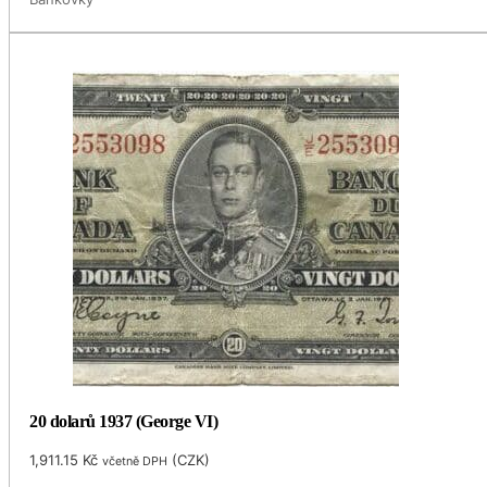
20 dolarů 1937 (George VI)
1,911.15
Kč
(
CZK
)
včetně DPH