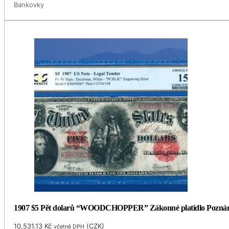
Bankovky
1907 $5 Pět dolarů “WOODCHOPPER” Zákonné platidlo Pozná
10,531.13
Kč
(
CZK
)
včetně DPH