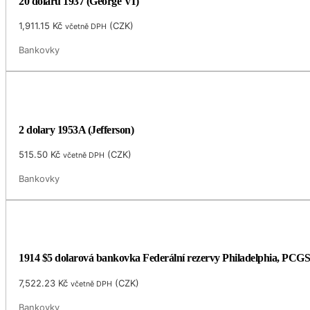
20 dolarů 1937 (George VI)
1,911.15
Kč
(
CZK
)
včetně DPH
Bankovky
2 dolary 1953A (Jefferson)
515.50
Kč
(
CZK
)
včetně DPH
Bankovky
1914 $5 dolarová bankovka Federální rezervy Philadelphia, PCGS
7,522.23
Kč
(
CZK
)
včetně DPH
Bankovky