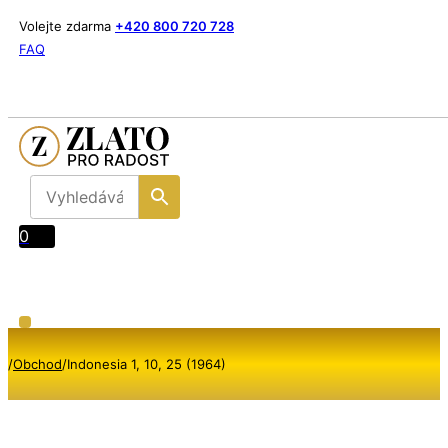
Volejte zdarma
+420 800 720 728
FAQ
0
/
Obchod
/
Indonesia 1, 10, 25 (1964)