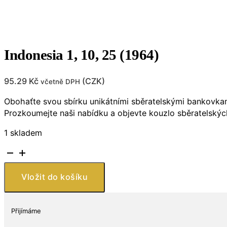
Indonesia 1, 10, 25 (1964)
95.29
Kč
(
CZK
)
včetně DPH
Obohaťte svou sbírku unikátními sběratelskými bankovkami
Prozkoumejte naši nabídku a objevte kouzlo sběratelskýc
1 skladem
Indonesia
1,
10,
Vložit do košíku
25
(1964)
množství
Přijímáme