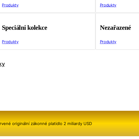
Produkty
Produkty
Speciálni kolekce
Nezařazené
Produkty
Produkty
ky
né originální zákonné platidlo 2 miliardy USD