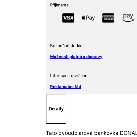
znovu
Přijímáme
skvělou
*
Obarvené
originální
zákonné
Bezpečné dodání
platidlo
2
Možnosti plateb a dopravy
miliardy
USD
Informace o vrácení
množství
Reklamační řád
Detaily
Tato dvoudolarová bankovka DONALD 