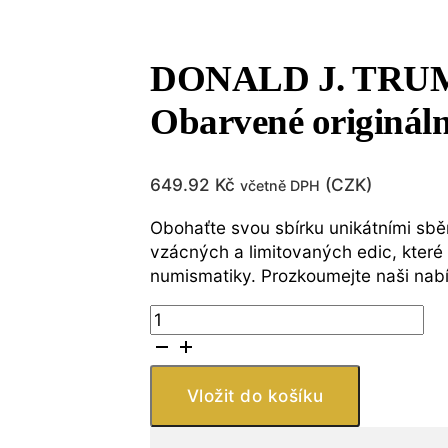
DONALD J. TRUMP 
Obarvené origináln
649.92
Kč
(
CZK
)
včetně DPH
Obohaťte svou sbírku unikátními sbě
vzácných a limitovaných edic, které 
numismatiky. Prozkoumejte naši nab
DONALD
J.
TRUMP
*
Vložit do košíku
Udělejte
Ameriku