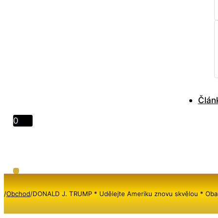
Člán
0
/
Obchod
/
DONALD J. TRUMP * Udělejte Ameriku znovu skvělou * Obarve