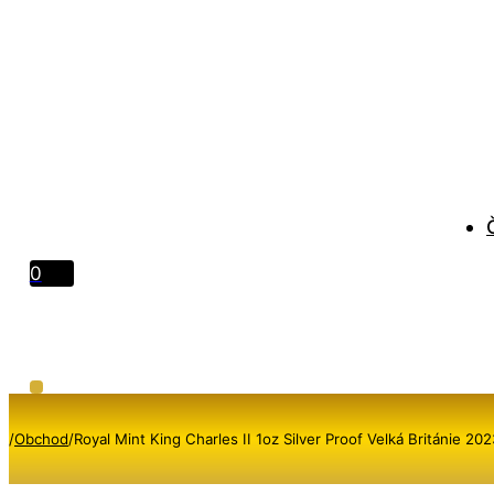
0
/
Obchod
/
Royal Mint King Charles II 1oz Silver Proof Velká Británie 202