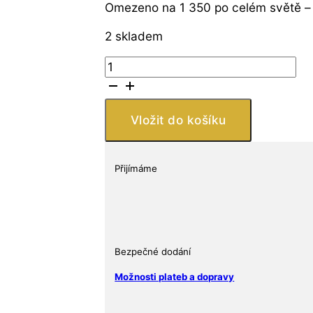
Omezeno na 1 350 po celém světě – 
2 skladem
Royal
Mint
King
Charles
Vložit do košíku
II
1oz
Silver
Přijímáme
Proof
Velká
Británie
2023
množství
Bezpečné dodání
Možnosti plateb a dopravy