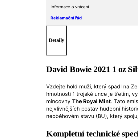
Informace o vrácení
Reklamační řád
Detaily
David Bowie 2021 1 oz Si
Vzdejte hold muži, který spadl na Z
hmotnosti 1 trojské unce je třetím, 
mincovny
The Royal Mint
. Tato emi
nejvlivnějších postav hudební histor
neoběhovém stavu (BU), který spojuje
Kompletní technické spec