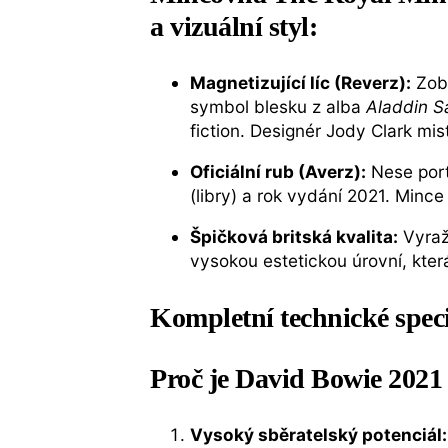
a vizuální styl:
Magnetizující líc (Reverz):
Zobr
symbol blesku z alba
Aladdin S
fiction. Designér Jody Clark mi
Oficiální rub (Averz):
Nese port
(libry) a rok vydání 2021. Mince
Špičková britská kvalita:
Vyra
vysokou estetickou úrovní, kter
Kompletní technické spec
Proč je David Bowie 2021
Vysoký sběratelský potenciál: