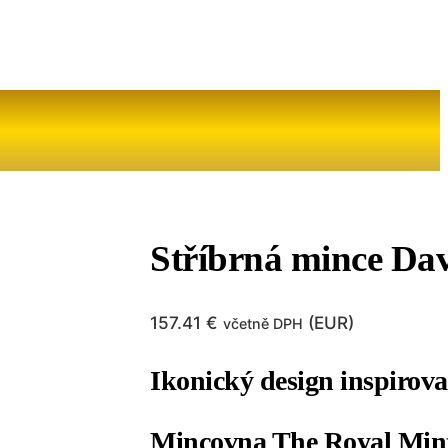
Stříbrná mince Da
157.41
€
(
EUR
)
včetně DPH
Ikonický design inspirov
Mincovna The Royal Mint 