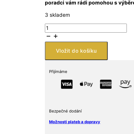
poradci vám rádi pomohou s výběre
3 skladem
Stříbrná
mince
David
Bowie
Vložit do košíku
1
oz
2021
Přijímáme
Music
Legends
množství
Bezpečné dodání
Možnosti plateb a dopravy