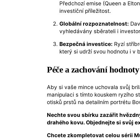
Předchozí emise (Queen a Elton 
investiční příležitost.
Globální rozpoznatelnost:
Davi
vyhledávány sběrateli i investo
Bezpečná investice:
Ryzí stříbr
který si udrží svou hodnotu i v
Péče a zachování hodnoty
Aby si vaše mince uchovala svůj bri
manipulaci s tímto kouskem ryzího s
otisků prstů na detailním portrétu 
Nechte svou sbírku zazářit hvězdn
drahého kovu. Objednejte si svůj 
Chcete zkompletovat celou sérii M