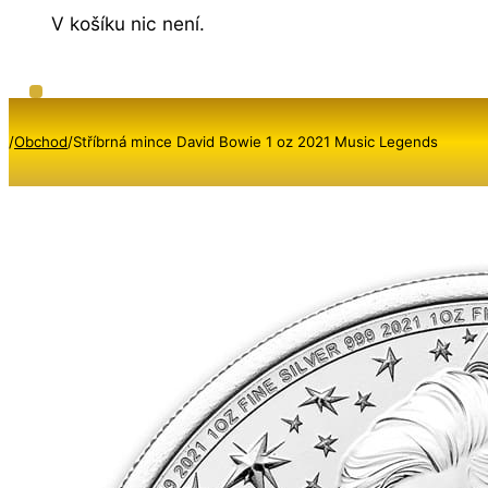
V košíku nic není.
/
Obchod
/
Stříbrná mince David Bowie 1 oz 2021 Music Legends