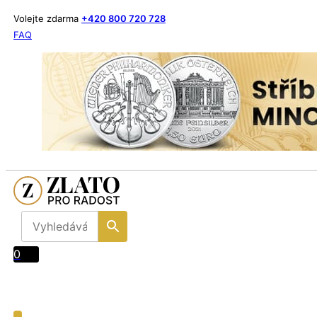
Volejte zdarma
+420 800 720 728
FAQ
0