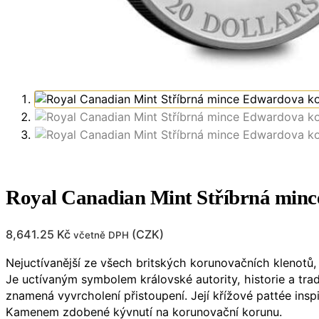
Royal Canadian Mint Stříbrná min
8,641.25
Kč
(
CZK
)
včetně DPH
Nejuctívanější ze všech britských korunovačních klenotů,
Je uctívaným symbolem královské autority, historie a tr
znamená vyvrcholení přistoupení. Její křížové pattée ins
Kamenem zdobené kývnutí na korunovační korunu.