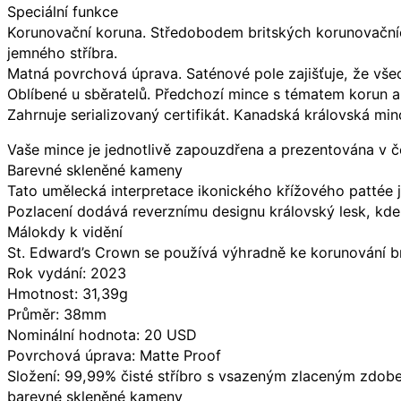
Speciální funkce
Korunovační koruna. Středobodem britských korunovačních
jemného stříbra.
Matná povrchová úprava. Saténové pole zajišťuje, že vše
Oblíbené u sběratelů. Předchozí mince s tématem korun a
Zahrnuje serializovaný certifikát. Kanadská královská min
Vaše mince je jednotlivě zapouzdřena a prezentována v 
Barevné skleněné kameny
Tato umělecká interpretace ikonického křížového pattée
Pozlacení dodává reverznímu designu královský lesk, kde
Málokdy k vidění
St. Edward’s Crown se používá výhradně ke korunování br
Rok vydání: 2023
Hmotnost: 31,39g
Průměr: 38mm
Nominální hodnota: 20 USD
Povrchová úprava: Matte Proof
Složení: 99,99% čisté stříbro s vsazeným zlaceným zdob
barevné skleněné kameny