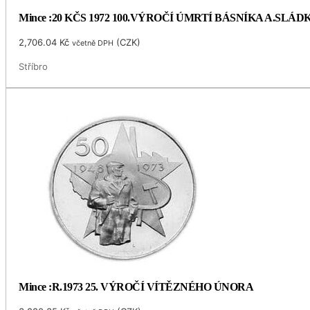
Mince :20 KČS 1972 100.VÝROČÍ ÚMRTÍ BÁSNÍKA A.SLÁ
2,706.04
Kč
(
CZK
)
včetně DPH
Stříbro
Mince :R.1973 25. VÝROČÍ VÍTĚZNÉHO ÚNORA