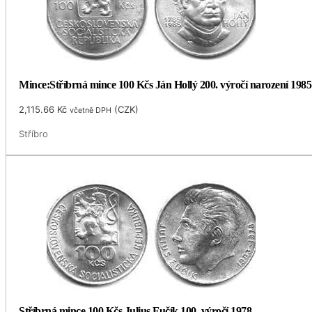
Mince:Stříbrná mince 100 Kčs Ján Hollý 200. výročí narození 1985
2,115.66
Kč
(
CZK
)
včetně DPH
Stříbro
Stříbrná mince 100 Kčs Julius Fučík 100. výročí 1978