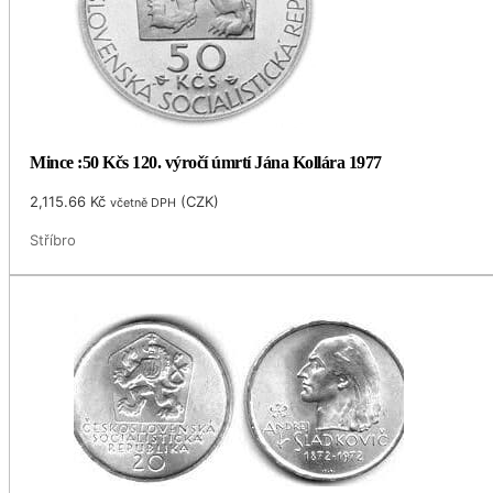
Mince :50 Kčs 120. výročí úmrtí Jána Kollára 1977
2,115.66
Kč
(
CZK
)
včetně DPH
Stříbro