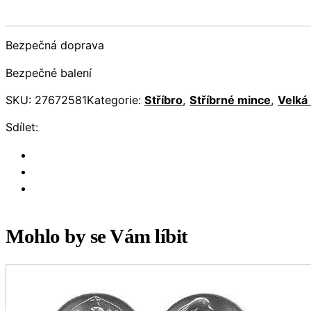
Bezpečná doprava
Bezpečné balení
SKU:
27672581
Kategorie:
Stříbro
,
Stříbrné mince
,
Velká 
Sdílet:
Mohlo by se Vám líbit