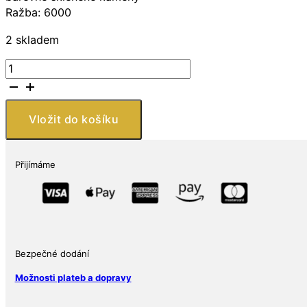
Ražba: 6000
2 skladem
Royal
Canadian
Mint
Stříbrná
Vložit do košíku
mince
Edwardova
koruna
Přijímáme
1
Oz
20
CAD
2023
Kanada
Bezpečné dodání
množství
Možnosti plateb a dopravy