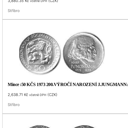
3,880.35
Kč
(
CZK
)
včetně DPH
Stříbro
Mince :50 KČS 1973 200.VÝROČÍ NAROZENÍ J.JUNGMANN
2,638.71
Kč
(
CZK
)
včetně DPH
Stříbro