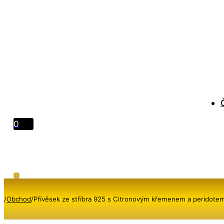
0
/
Obchod
/
Přívěsek ze stříbra 925 s Citronovým křemenem a peridote