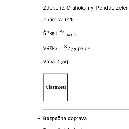
Zdobené: Drahokamy, Peridot, Zele
Známka: 925
7⁄16
Šířka :
palců
3
Výška: 1
⁄
palce
32
Váha: 2,5g
Vlastnosti
Bezpečná doprava