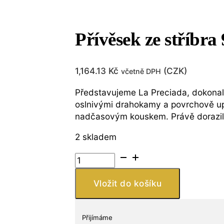
Přívěsek ze stříbr
1,164.13
Kč
(
CZK
)
včetně DPH
Představujeme La Preciada, dokonalý
oslnivými drahokamy a povrchově upr
nadčasovým kouskem. Právě dorazil
2 skladem
Přívěsek
ze
stříbra
Vložit do košíku
925
s
Citronovým
Přijímáme