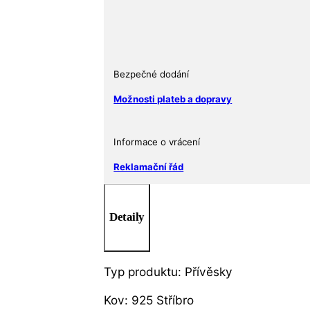
křemenem
a
peridotem
množství
Bezpečné dodání
Možnosti plateb a dopravy
Informace o vrácení
Reklamační řád
Detaily
Typ produktu: Přívěsky
Kov: 925 Stříbro