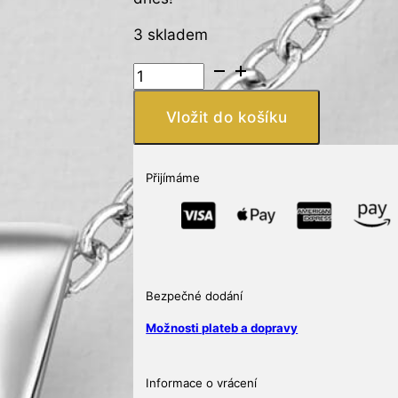
3 skladem
Přívěsek
srdce
ze
Vložit do košíku
stříbra
925,
zdobený
Přijímáme
simulovanými
diamanty
CZ
množství
Bezpečné dodání
Možnosti plateb a dopravy
Informace o vrácení