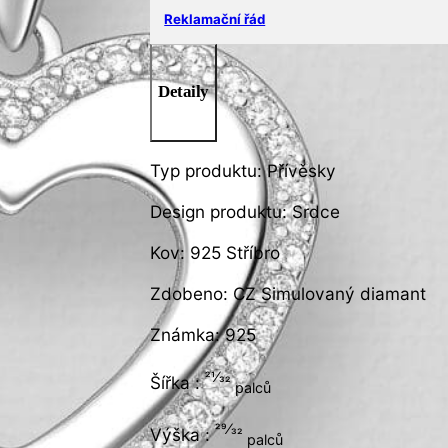
Reklamační řád
Detaily
Typ produktu: Přívěsky
Design produktu: Srdce
Kov: 925 Stříbro
Zdobeno: CZ Simulovaný diamant
Známka: 925
21⁄32
Šířka :
palců
29⁄32
Výška :
palců