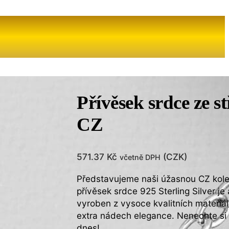
Přívěsek srdce ze 
CZ
571.37
Kč
(
CZK
)
včetně DPH
Představujeme naši úžasnou CZ kolek
přívěsek srdce 925 Sterling Silver j
vyroben z vysoce kvalitních materiá
extra nádech elegance. Nenechte si u
dnes!