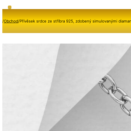
/
Obchod
/
Přívěsek srdce ze stříbra 925, zdobený simulovanými diama