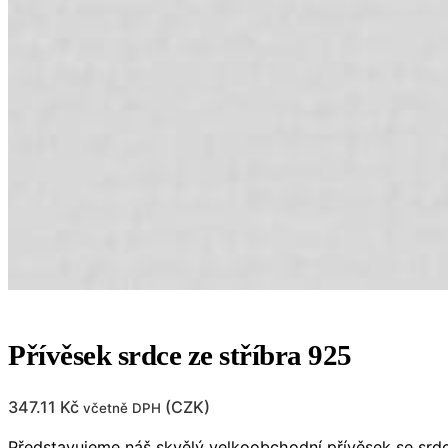
Přívěsek srdce ze stříbra 925
347.11
Kč
(
CZK
)
včetně DPH
Představujeme náš skvělý velkoobchodní přívěsek se srd