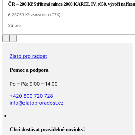
ČR – 200 Kč Stříbrná mince 2008 KAREL IV. (650. výročí naříze
6,237.53
Kč
(
CZK
)
včetně DPH
Stříbro
Zlato pro radost
Pomoc a podpora
Po – Pá: 9:00 – 14:00
+420 800 720 728
info@zlatoproradost.cz
Chci dostávat pravidelné novinky!​