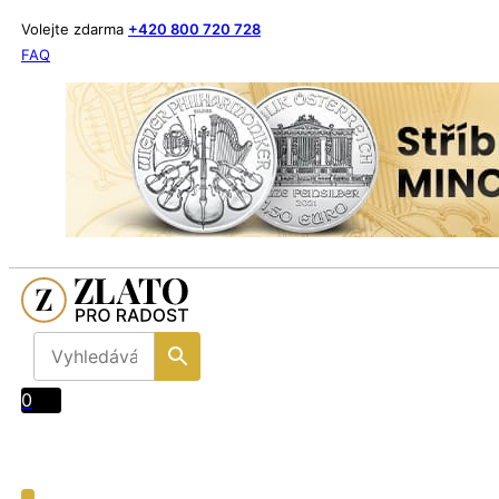
Volejte zdarma
+420 800 720 728
FAQ
0