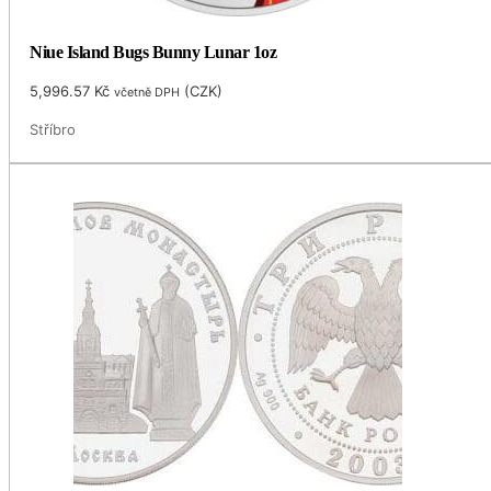
Niue Island Bugs Bunny Lunar 1oz
5,996.57
Kč
(
CZK
)
včetně DPH
Stříbro