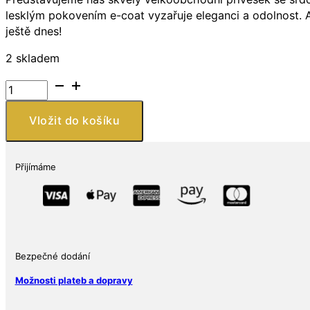
lesklým pokovením e-coat vyzařuje eleganci a odolnost. A
ještě dnes!
2 skladem
Přívěsek
srdce
ze
Vložit do košíku
stříbra
925
množství
Přijímáme
Bezpečné dodání
Možnosti plateb a dopravy