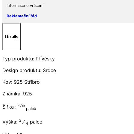
Informace o vrácení
Reklamační řád
Detaily
Typ produktu: Přívěsky
Design produktu: Srdce
Kov: 925 Stříbro
Známka: 925
21⁄32
Šířka :
palců
3
Výška:
⁄
palce
4