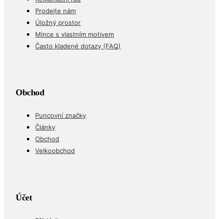
Prodejte nám
Úložný prostor
Mince s vlastním motivem
Často kladené dotazy (FAQ)
Obchod
Puncovní značky
Články
Obchod
Velkoobchod
Účet