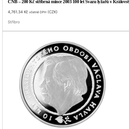
ČNB – 200 Kč stříbrná mince 2003 100 let Svazu lyžařů v Královst
4,761.34
Kč
(
CZK
)
včetně DPH
Stříbro