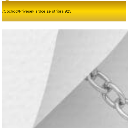
/
Obchod
/
Přívěsek srdce ze stříbra 925