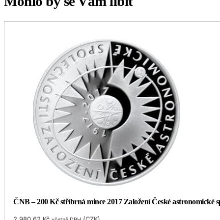
Mohlo by se Vám líbit
ČNB – 200 Kč stříbrná mince 2017 Založení České astronomické spol
2,980.62
Kč
(
CZK
)
včetně DPH