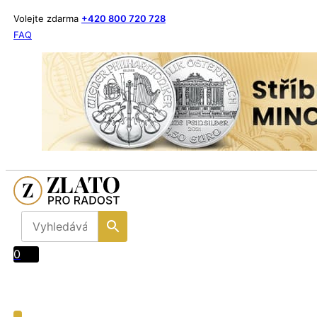
Volejte zdarma
+420 800 720 728
FAQ
0