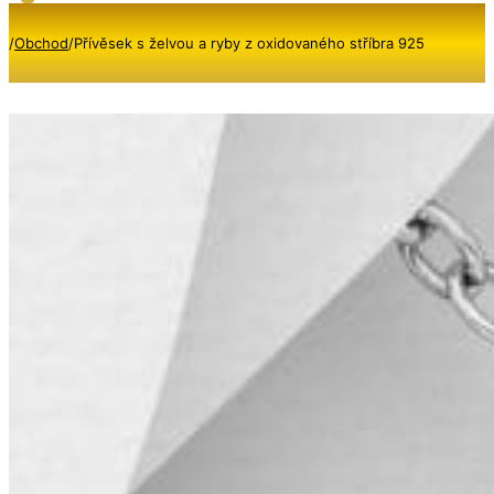
/
Obchod
/
Přívěsek s želvou a ryby z oxidovaného stříbra 925