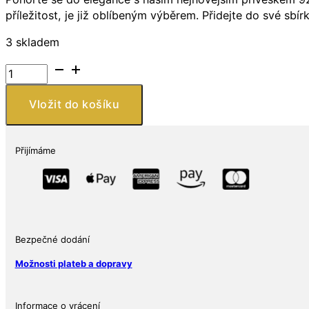
příležitost, je již oblíbeným výběrem. Přidejte do své sb
3 skladem
Přívěsek
s
želvou
Vložit do košíku
a
ryby
z
Přijímáme
oxidovaného
stříbra
925
množství
Bezpečné dodání
Možnosti plateb a dopravy
Informace o vrácení