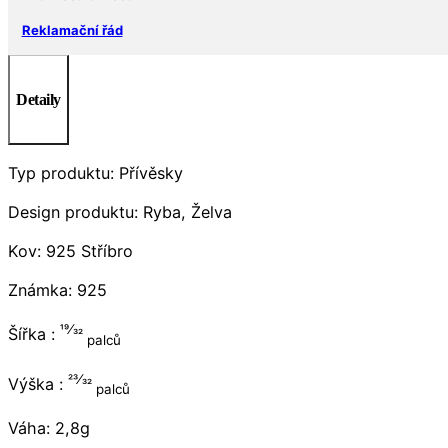
Reklamační řád
Detaily
Typ produktu: Přívěsky
Design produktu: Ryba, Želva
Kov: 925 Stříbro
Známka: 925
19⁄32
Šířka :
palců
23⁄32
Výška :
palců
Váha: 2,8g