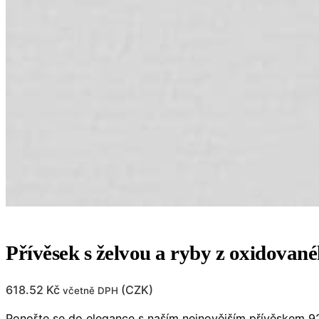
Přívěsek s želvou a ryby z oxidované
618.52
Kč
(
CZK
)
včetně DPH
Ponořte se do elegance s naším nejnovějším přívěskem 925