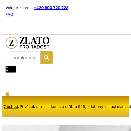
Volejte zdarma
+420 800 720 728
FAQ
0
/
Obchod
/
Přívěsek s trojlístkem ze stříbra 925, zdobený imitací diaman