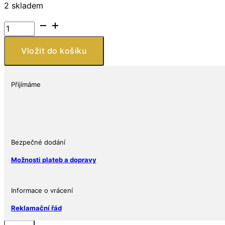
2 skladem
Přívěsek
s
trojlístkem
Vložit do košíku
ze
stříbra
925,
Přijímáme
zdobený
imitací
diamantů
CZ
množství
Bezpečné dodání
Možnosti plateb a dopravy
Informace o vrácení
Reklamační řád