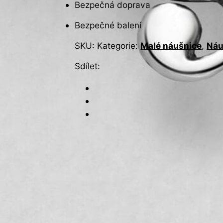
Bezpečná doprava
Bezpečné balení
SKU:
Kategorie:
Malé náušnice
,
Náu
Sdílet: