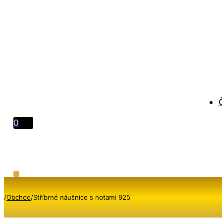
0
/
Obchod
/
Stříbrné náušnice s notami 925