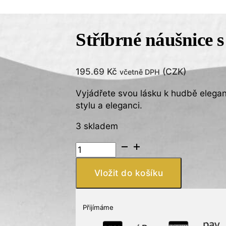
Stříbrné náušnice 
195.69
Kč
(
CZK
)
včetně DPH
Vyjádřete svou lásku k hudbě elegan
stylu a eleganci.
3 skladem
Stříbrné
náušnice
s
Vložit do košíku
notami
925
množství
Přijímáme