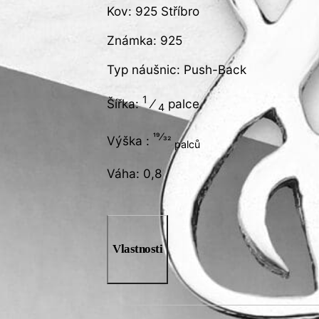
Kov: 925 Stříbro
Známka: 925
Typ náušnic: Push-Back
1
Šířka:
⁄
palce
4
19⁄32
Výška :
palců
Váha: 0,8
Vlastnosti