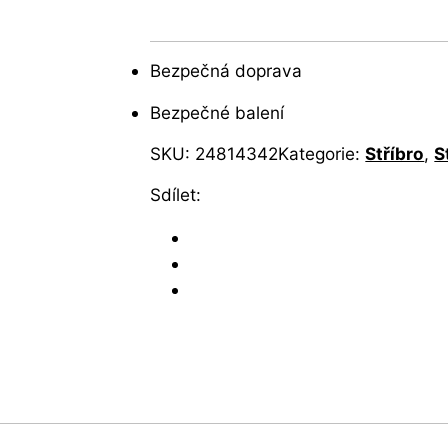
Bezpečná doprava
Bezpečné balení
SKU:
24814342
Kategorie:
Stříbro
,
S
Sdílet: