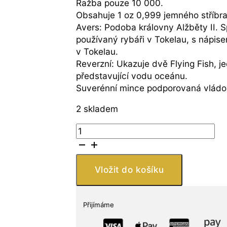
Ražba pouze 10 000.
Obsahuje 1 oz 0,999 jemného stříbra
Avers: Podoba královny Alžběty II. 
používaný rybáři v Tokelau, s nápis
v Tokelau.
Reverzní: Ukazuje dvě Flying Fish, 
představující vodu oceánu.
Suverénní mince podporovaná vládou
2 skladem
Private
Mint
Tokelau
$
Vložit do košíku
Flying
Fish
(Hahave)
Přijímáme
1
Oz