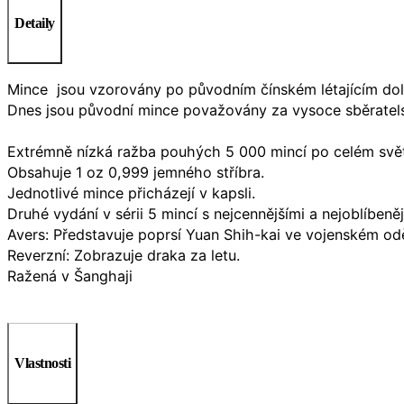
Detaily
Mince jsou vzorovány po původním čínském létajícím dola
Dnes jsou původní mince považovány za vysoce sběratels
Extrémně nízká ražba pouhých 5 000 mincí po celém svě
Obsahuje 1 oz 0,999 jemného stříbra.
Jednotlivé mince přicházejí v kapsli.
Druhé vydání v sérii 5 mincí s nejcennějšími a nejoblíbeně
Avers: Představuje poprsí Yuan Shih-kai ve vojenském od
Reverzní: Zobrazuje draka za letu.
Ražená v Šanghaji
Vlastnosti