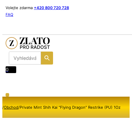
Volejte zdarma
+420 800 720 728
FAQ
0
/
Obchod
/
Private Mint Shih Kai "Flying Dragon" Restrike (PU) 1Oz