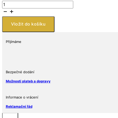
Private
Mint
Shih
Kai
Vložit do košíku
"Flying
Dragon"
Restrike
Přijímáme
(PU)
1Oz
množství
Bezpečné dodání
Možnosti plateb a dopravy
Informace o vrácení
Reklamační řád