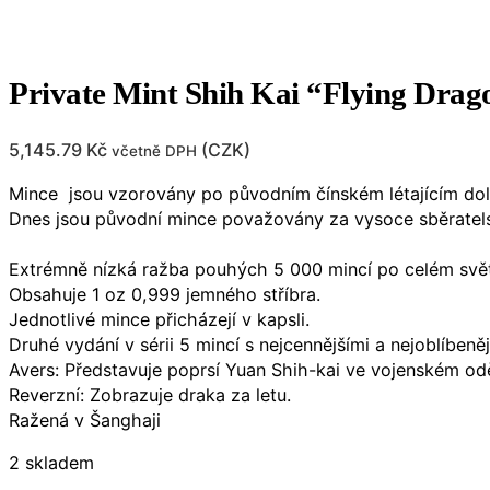
Private Mint Shih Kai “Flying Drag
5,145.79
Kč
(
CZK
)
včetně DPH
Mince jsou vzorovány po původním čínském létajícím dola
Dnes jsou původní mince považovány za vysoce sběratels
Extrémně nízká ražba pouhých 5 000 mincí po celém svě
Obsahuje 1 oz 0,999 jemného stříbra.
Jednotlivé mince přicházejí v kapsli.
Druhé vydání v sérii 5 mincí s nejcennějšími a nejoblíbeně
Avers: Představuje poprsí Yuan Shih-kai ve vojenském od
Reverzní: Zobrazuje draka za letu.
Ražená v Šanghaji
2 skladem