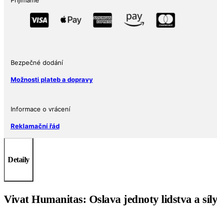
VIVAT
HUMANITAS
(Ať
žije
lidstvo)
1
Bezpečné dodání
oz
Možnosti plateb a dopravy
Ag
999
Pressburg
Informace o vrácení
Mint
Reklamační řád
množství
Detaily
Vivat Humanitas: Oslava jednoty lidstva a síl