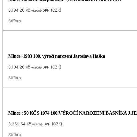
3,104.26
Kč
(
CZK
)
včetně DPH
Stříbro
Mince -1983 100. výročí narození Jaroslava Haška
3,104.26
Kč
(
CZK
)
včetně DPH
Stříbro
Mince : 50 KČS 1974 100.VÝROČÍ NAROZENÍ BÁSNÍKA J.
3,259.54
Kč
(
CZK
)
včetně DPH
Stříbro