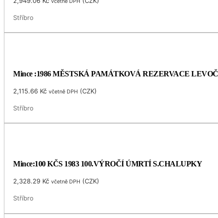
2,949.06
Kč
(
CZK
)
včetně DPH
Stříbro
Mince :1986 MĚSTSKÁ PAMÁTKOVÁ REZERVACE LEVO
2,115.66
Kč
(
CZK
)
včetně DPH
Stříbro
Mince:100 KČS 1983 100.VÝROČÍ ÚMRTÍ S.CHALUPKY
2,328.29
Kč
(
CZK
)
včetně DPH
Stříbro