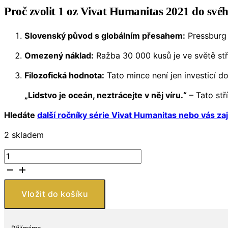
Proč zvolit 1 oz Vivat Humanitas 2021 do svéh
Slovenský původ s globálním přesahem:
Pressburg 
Omezený náklad:
Ražba 30 000 kusů je ve světě st
Filozofická hodnota:
Tato mince není jen investicí d
„Lidstvo je oceán, neztrácejte v něj víru.“
– Tato stř
Hledáte
další ročníky série Vivat Humanitas nebo vás z
2 skladem
Slovensko
–
5
$
Vložit do košíku
Stříbrná
mince
2021
Přijímáme