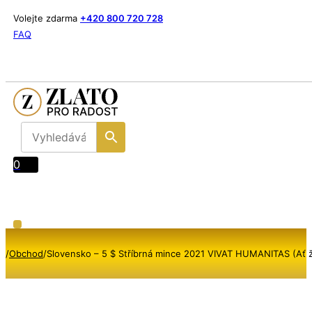
Volejte zdarma
+420 800 720 728
FAQ
0
/
Obchod
/
Slovensko – 5 $ Stříbrná mince 2021 VIVAT HUMANITAS (Ať ži