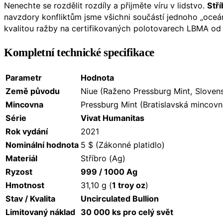
Nenechte se rozdělit rozdíly a přijměte víru v lidstvo.
Stří
navzdory konfliktům jsme všichni součástí jednoho „oceánu
kvalitou ražby na certifikovaných polotovarech LBMA o
Kompletní technické specifikace
Parametr
Hodnota
Země původu
Niue (Raženo Pressburg Mint, Sloven
Mincovna
Pressburg Mint (Bratislavská mincovn
Série
Vivat Humanitas
Rok vydání
2021
Nominální hodnota
5 $ (Zákonné platidlo)
Materiál
Stříbro (Ag)
Ryzost
999 / 1000 Ag
Hmotnost
31,10 g (
1 troy oz
)
Stav / Kvalita
Uncirculated Bullion
Limitovaný náklad
30 000 ks pro celý svět