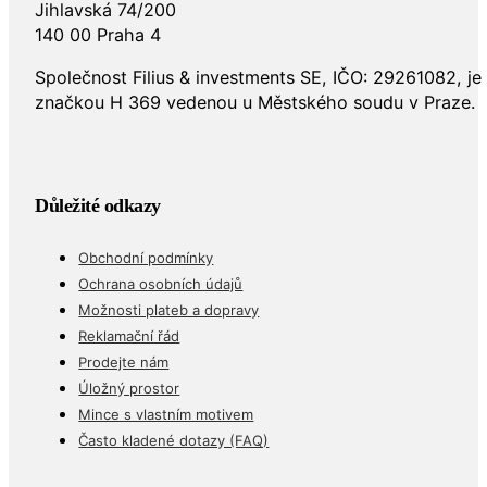
Jihlavská 74/200
140 00 Praha 4
Společnost Filius & investments SE, IČO: 29261082, j
značkou H 369 vedenou u Městského soudu v Praze.
Důležité odkazy
Obchodní podmínky
Ochrana osobních údajů
Možnosti plateb a dopravy
Reklamační řád
Prodejte nám
Úložný prostor
Mince s vlastním motivem
Často kladené dotazy (FAQ)