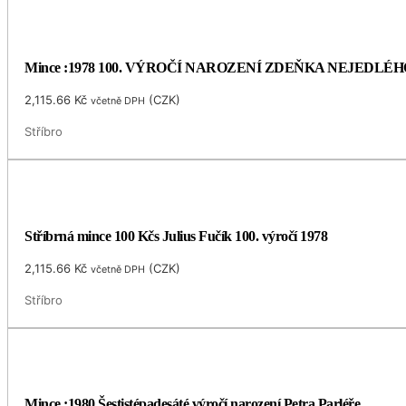
Mince :1978 100. VÝROČÍ NAROZENÍ ZDEŇKA NEJEDLÉH
2,115.66
Kč
(
CZK
)
včetně DPH
Stříbro
Stříbrná mince 100 Kčs Julius Fučík 100. výročí 1978
2,115.66
Kč
(
CZK
)
včetně DPH
Stříbro
Mince :1980 Šestistépadesáté výročí narození Petra Parléře