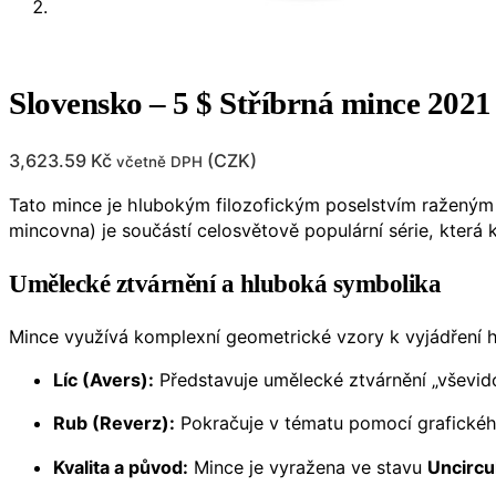
Slovensko – 5 $ Stříbrná mince 202
3,623.59
Kč
(
CZK
)
včetně DPH
Tato mince je hlubokým filozofickým poselstvím raženým d
mincovna) je součástí celosvětově populární série, kter
Umělecké ztvárnění a hluboká symbolika
Mince využívá komplexní geometrické vzory k vyjádření 
Líc (Avers):
Představuje umělecké ztvárnění „vševid
Rub (Reverz):
Pokračuje v tématu pomocí grafického
Kvalita a původ:
Mince je vyražena ve stavu
Uncircu