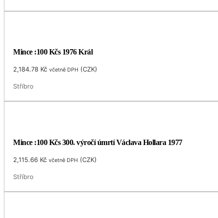
Mince :100 Kčs 1976 Král
2,184.78
Kč
(
CZK
)
včetně DPH
Stříbro
Mince :100 Kčs 300. výročí úmrtí Václava Hollara 1977
2,115.66
Kč
(
CZK
)
včetně DPH
Stříbro