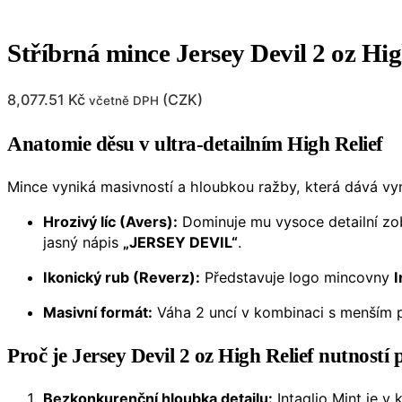
Stříbrná mince Jersey Devil 2 oz Hig
8,077.51
Kč
(
CZK
)
včetně DPH
Anatomie děsu v ultra-detailním High Relief
Mince vyniká masivností a hloubkou ražby, která dává vy
Hrozivý líc (Avers):
Dominuje mu vysoce detailní zob
jasný nápis
„JERSEY DEVIL“
.
Ikonický rub (Reverz):
Představuje logo mincovny
I
Masivní formát:
Váha 2 uncí v kombinaci s menším p
Proč je Jersey Devil 2 oz High Relief nutností 
Bezkonkurenční hloubka detailu:
Intaglio Mint je v