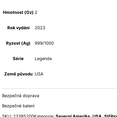
Hmotnost (Oz)
2
Rok vydání
2023
Ryzost (Ag)
999/1000
Série
Legenda
Země původu
USA
Bezpečná doprava
Bezpečné balení
SKU:
23385200
Kategorie:
Severní Amerika
,
USA
,
Stříbr