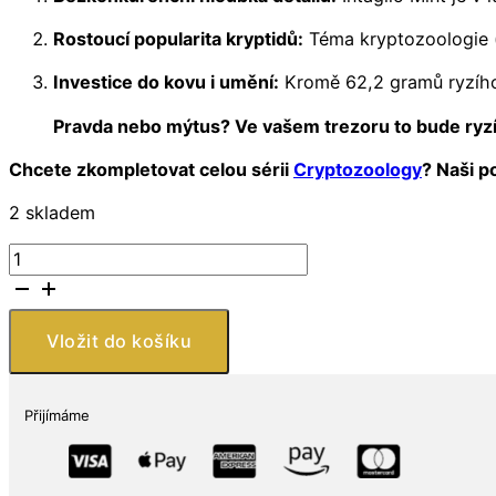
Rostoucí popularita kryptidů:
Téma kryptozoologie (h
Investice do kovu i umění:
Kromě 62,2 gramů ryzího s
Pravda nebo mýtus? Ve vašem trezoru to bude ryzí 
Chcete zkompletovat celou sérii
Cryptozoology
? Naši p
2 skladem
Stříbrná
mince
Jersey
Devil
Vložit do košíku
2
oz
High
Přijímáme
Relief
Série
Cryptozoology