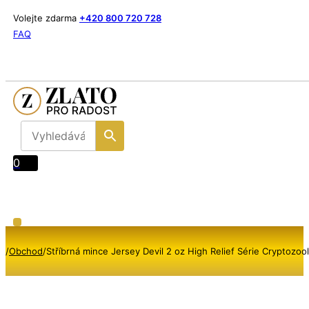
Volejte zdarma
+420 800 720 728
FAQ
0
/
Obchod
/
Stříbrná mince Jersey Devil 2 oz High Relief Série Cryptozoo