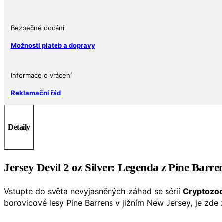
Ryzí
stříbro
999
Bezpečné dodání
množství
Možnosti plateb a dopravy
Informace o vrácení
Reklamační řád
Detaily
Jersey Devil 2 oz Silver: Legenda z Pine Barre
Vstupte do světa nevyjasněných záhad se sérií
Cryptozo
borovicové lesy Pine Barrens v jižním New Jersey, je z