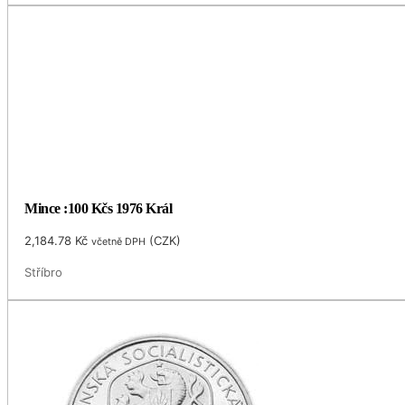
Mince :100 Kčs 1976 Král
2,184.78
Kč
(
CZK
)
včetně DPH
Stříbro