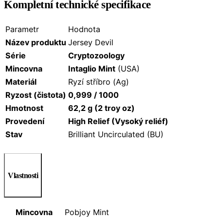
Kompletní technické specifikace
Parametr
Hodnota
Název produktu
Jersey Devil
Série
Cryptozoology
Mincovna
Intaglio Mint
(USA)
Materiál
Ryzí stříbro (Ag)
Ryzost (čistota)
0,999 / 1000
Hmotnost
62,2 g (2 troy oz)
Provedení
High Relief (Vysoký reliéf)
Stav
Brilliant Uncirculated (BU)
Vlastnosti
Mincovna
Pobjoy Mint