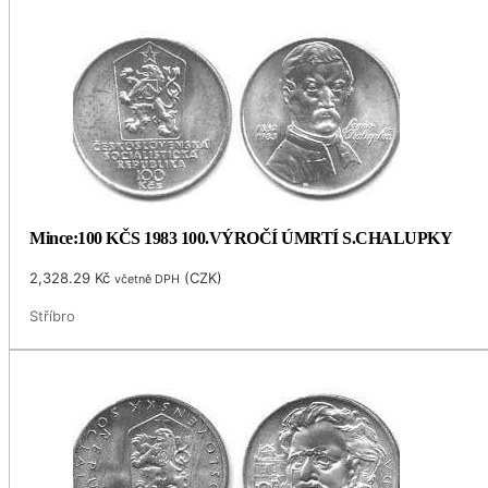
Mince:100 KČS 1983 100.VÝROČÍ ÚMRTÍ S.CHALUPKY
2,328.29
Kč
(
CZK
)
včetně DPH
Stříbro