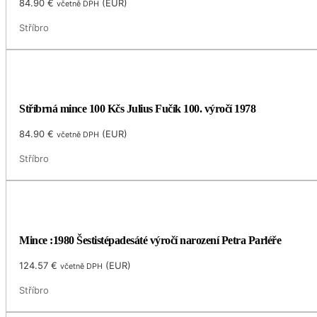
84.90
€
(
EUR
)
včetně DPH
Stříbro
Stříbrná mince 100 Kčs Julius Fučík 100. výročí 1978
84.90
€
(
EUR
)
včetně DPH
Stříbro
Mince :1980 Šestistépadesáté výročí narození Petra Parléře
124.57
€
(
EUR
)
včetně DPH
Stříbro