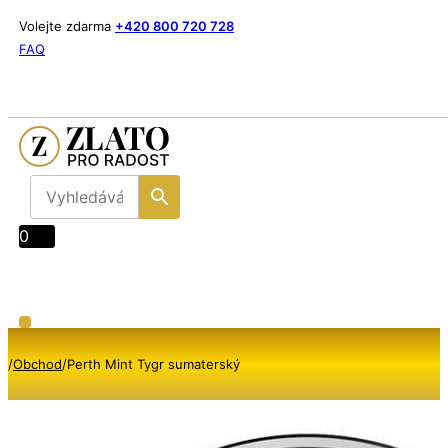
Volejte zdarma
+420 800 720 728
FAQ
0
/
Obchod
/
Perth Mint Tygr sumaterský