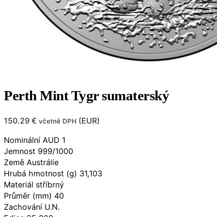
Perth Mint Tygr sumaterský
150.29
€
(
EUR
)
včetně DPH
Nominální AUD 1
Jemnost 999/1000
Země Austrálie
Hrubá hmotnost (g) 31,103
Materiál stříbrný
Průměr (mm) 40
Zachování U.N.